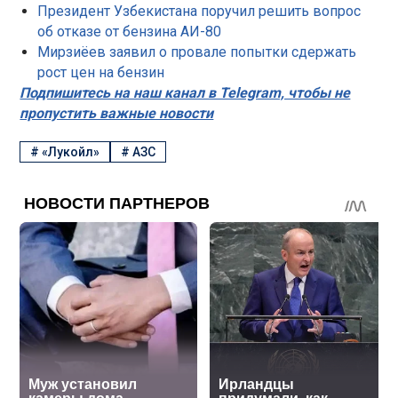
Президент Узбекистана поручил решить вопрос
об отказе от бензина АИ-80
Мирзиёев заявил о провале попытки сдержать
рост цен на бензин
Подпишитесь на наш канал в Telegram, чтобы не
пропустить важные новости
#
«Лукойл»
#
АЗС