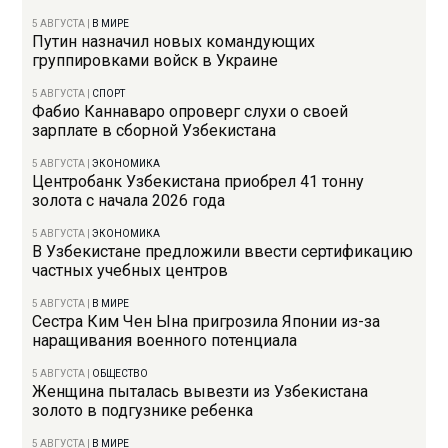
5 АВГУСТА
|
В МИРЕ
Путин назначил новых командующих
группировками войск в Украине
5 АВГУСТА
|
СПОРТ
Фабио Каннаваро опроверг слухи о своей
зарплате в сборной Узбекистана
5 АВГУСТА
|
ЭКОНОМИКА
Центробанк Узбекистана приобрел 41 тонну
золота с начала 2026 года
5 АВГУСТА
|
ЭКОНОМИКА
В Узбекистане предложили ввести сертификацию
частных учебных центров
5 АВГУСТА
|
В МИРЕ
Сестра Ким Чен Ына пригрозила Японии из-за
наращивания военного потенциала
5 АВГУСТА
|
ОБЩЕСТВО
Женщина пыталась вывезти из Узбекистана
золото в подгузнике ребенка
5 АВГУСТА
|
В МИРЕ