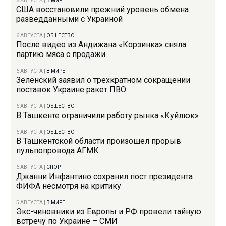
6 АВГУСТА
|
В МИРЕ
США восстановили прежний уровень обмена
разведданными с Украиной
6 АВГУСТА
|
ОБЩЕСТВО
После видео из Андижана «Корзинка» сняла
партию мяса с продажи
6 АВГУСТА
|
В МИРЕ
Зеленский заявил о трехкратном сокращении
поставок Украине ракет ПВО
6 АВГУСТА
|
ОБЩЕСТВО
В Ташкенте ограничили работу рынка «Куйлюк»
6 АВГУСТА
|
ОБЩЕСТВО
В Ташкентской области произошел прорыв
пульпопровода АГМК
6 АВГУСТА
|
СПОРТ
Джанни Инфантино сохранил пост президента
ФИФА несмотря на критику
5 АВГУСТА
|
В МИРЕ
Экс-чиновники из Европы и РФ провели тайную
встречу по Украине – СМИ