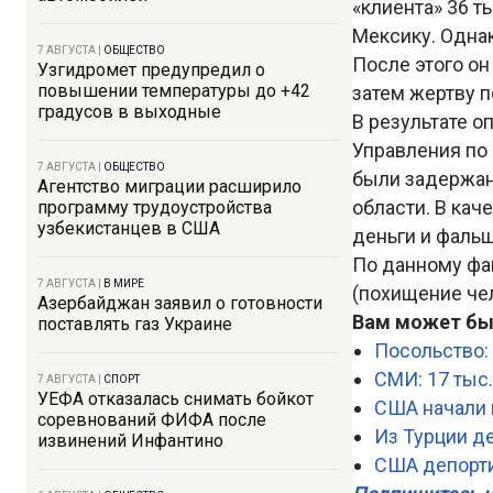
«клиента» 36 т
Мексику. Одна
7 АВГУСТА
|
ОБЩЕСТВО
После этого он
Узгидромет предупредил о
повышении температуры до +42
затем жертву п
градусов в выходные
В результате 
Управления по
7 АВГУСТА
|
ОБЩЕСТВО
были задержан
Агентство миграции расширило
области. В ка
программу трудоустройства
узбекистанцев в США
деньги и фаль
По данному фак
7 АВГУСТА
|
В МИРЕ
(похищение чел
Азербайджан заявил о готовности
Вам может бы
поставлять газ Украине
Посольство:
СМИ: 17 тыс
7 АВГУСТА
|
СПОРТ
УЕФА отказалась снимать бойкот
США начали 
соревнований ФИФА после
Из Турции д
извинений Инфантино
США депорти