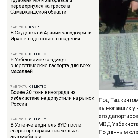
Грузовик MAN загорелся и
перевернулся на трассе в
Самаркандской области
7 АВГУСТА
|
В МИРЕ
В Саудовской Аравии заподозрили
Иран в подготовке нападения
7 АВГУСТА
|
ОБЩЕСТВО
В Узбекистане создадут
энергетические паспорта для всех
махаллей
7 АВГУСТА
|
ОБЩЕСТВО
Более 20 тонн винограда из
Узбекистана не допустили на рынок
Под Ташкентом
России
вымогавших у н
его депортиро
7 АВГУСТА
|
ОБЩЕСТВО
МВД Узбекиста
В Ургенче водитель BYD после
ссоры протаранил несколько
По данным сле
автомобилей