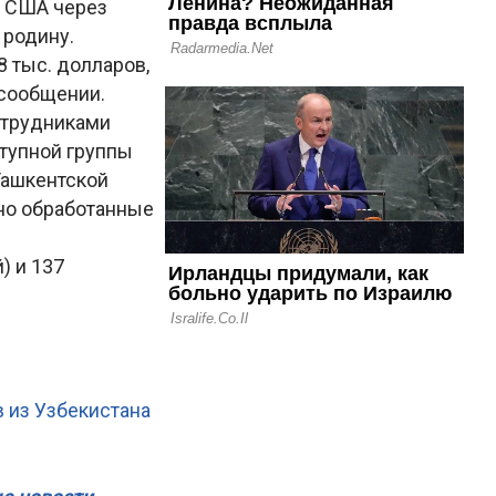
в США через
 родину.
8 тыс. долларов,
 сообщении.
отрудниками
ступной группы
Ташкентской
но обработанные
) и 137
 из Узбекистана