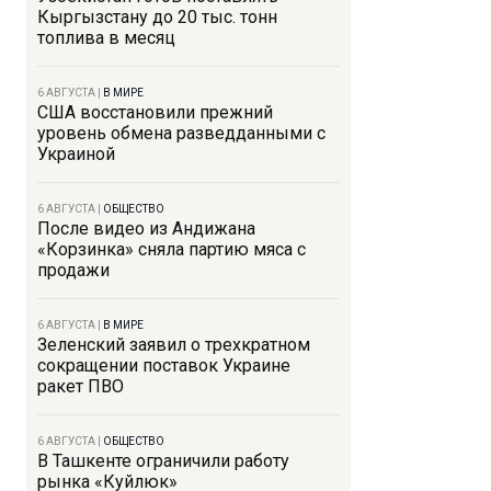
Кыргызстану до 20 тыс. тонн
топлива в месяц
6 АВГУСТА
|
В МИРЕ
США восстановили прежний
уровень обмена разведданными с
Украиной
6 АВГУСТА
|
ОБЩЕСТВО
После видео из Андижана
«Корзинка» сняла партию мяса с
продажи
6 АВГУСТА
|
В МИРЕ
Зеленский заявил о трехкратном
сокращении поставок Украине
ракет ПВО
6 АВГУСТА
|
ОБЩЕСТВО
В Ташкенте ограничили работу
рынка «Куйлюк»