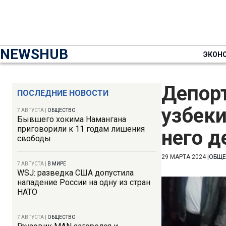
NEWSHUB
ЭКОН
Депор
ПОСЛЕДНИЕ НОВОСТИ
узбеки
7 АВГУСТА
|
ОБЩЕСТВО
Бывшего хокима Намангана
приговорили к 11 годам лишения
него д
свободы
29 МАРТА 2024
|
ОБЩЕ
7 АВГУСТА
|
В МИРЕ
WSJ: разведка США допустила
нападение России на одну из стран
НАТО
7 АВГУСТА
|
ОБЩЕСТВО