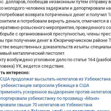
ыс. долларов, пообещав незаконным путем отправку 
ко молодого человека задержали и депортировали на
 потребовал возврата потраченных денег и получил 1
охитили и потребовали вернуть деньги, отмечается в
оперативно-розыскного мероприятия, проведенного с
 борьбе с организованной преступностью, члены пре
ы при получении денег в Юкоричирчикском районе 
честве вещественных доказательств изъяты специаль
шивый металлический пистолет.
ту возбуждено уголовное дело по статье 164 (разбой
овека) УК, ведется следствие.
ть интересно:
 США продолжат высылать нелегалов из Узбекистана
. узбекистанцев запросили убежище в США
применять ускоренное выдворение против нелегалов
епортировали узбекистанку по прозвищу «Моня»
ровали свыше 70 нелегалов из Узбекистана