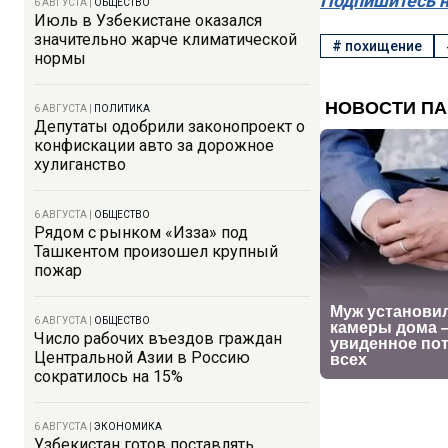
Подпишитесь н
6 АВГУСТА
|
ОБЩЕСТВО
Июль в Узбекистане оказался
значительно жарче климатической
#
похищение
нормы
6 АВГУСТА
|
ПОЛИТИКА
Депутаты одобрили законопроект о
конфискации авто за дорожное
хулиганство
6 АВГУСТА
|
ОБЩЕСТВО
Рядом с рынком «Изза» под
Ташкентом произошел крупный
пожар
6 АВГУСТА
|
ОБЩЕСТВО
Число рабочих въездов граждан
Центральной Азии в Россию
сократилось на 15%
6 АВГУСТА
|
ЭКОНОМИКА
Узбекистан готов поставлять