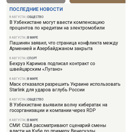
ПОСЛЕДНИЕ НОВОСТИ
8 АВГУСТА
|
ОБЩЕСТВО
В Узбекистане могут ввести компенсацию
процентов по кредитам на электромобили
8 АВГУСТА
|
В МИРЕ
Пашинян заявил, что страница конфликта между
Арменией и Азербайджаном закрыта
8 АВГУСТА
|
СПОРТ
Бехруз Каримов подписал контракт со
швейцарским «Лугано»
8 АВГУСТА
|
В МИРЕ
Маск отказался разрешить Украине использовать
Starlink для ударов вглубь России
8 АВГУСТА
|
ОБЩЕСТВО
В Узбекистане выявили волну кибератак на
госорганизации и компании через RDP
8 АВГУСТА
|
В МИРЕ
СМИ: США рассматривают сценарий смены
власти на Кубе по примеру Венесуэлы