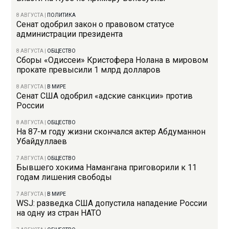
8 АВГУСТА
|
ПОЛИТИКА
Сенат одобрил закон о правовом статусе
администрации президента
8 АВГУСТА
|
ОБЩЕСТВО
Сборы «Одиссеи» Кристофера Нолана в мировом
прокате превысили 1 млрд долларов
8 АВГУСТА
|
В МИРЕ
Сенат США одобрил «адские санкции» против
России
8 АВГУСТА
|
ОБЩЕСТВО
На 87-м году жизни скончался актер Абдуманнон
Убайдуллаев
7 АВГУСТА
|
ОБЩЕСТВО
Бывшего хокима Намангана приговорили к 11
годам лишения свободы
7 АВГУСТА
|
В МИРЕ
WSJ: разведка США допустила нападение России
на одну из стран НАТО