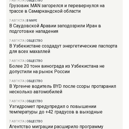
7 АВГУСТА
|
ОБЩЕСТВО
Грузовик MAN загорелся и перевернулся на
трассе в Самаркандской области
7 АВГУСТА
|
В МИРЕ
В Саудовской Аравии заподозрили Иран в
подготовке нападения
7 АВГУСТА
|
ОБЩЕСТВО
В Узбекистане создадут энергетические паспорта
для всех махаллей
7 АВГУСТА
|
ОБЩЕСТВО
Более 20 тонн винограда из Узбекистана не
допустили на рынок России
7 АВГУСТА
|
ОБЩЕСТВО
В Ургенче водитель BYD после ссоры протаранил
несколько автомобилей
7 АВГУСТА
|
ОБЩЕСТВО
Узгидромет предупредил о повышении
температуры до +42 градусов в выходные
7 АВГУСТА
|
ОБЩЕСТВО
Агентство миграции расширило программу