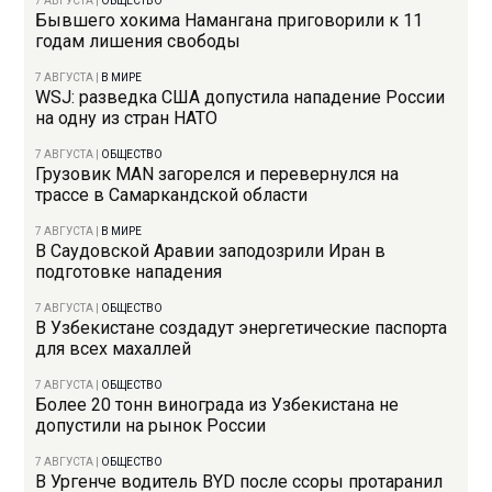
7 АВГУСТА
|
ОБЩЕСТВО
Бывшего хокима Намангана приговорили к 11
годам лишения свободы
7 АВГУСТА
|
В МИРЕ
WSJ: разведка США допустила нападение России
на одну из стран НАТО
7 АВГУСТА
|
ОБЩЕСТВО
Грузовик MAN загорелся и перевернулся на
трассе в Самаркандской области
7 АВГУСТА
|
В МИРЕ
В Саудовской Аравии заподозрили Иран в
подготовке нападения
7 АВГУСТА
|
ОБЩЕСТВО
В Узбекистане создадут энергетические паспорта
для всех махаллей
7 АВГУСТА
|
ОБЩЕСТВО
Более 20 тонн винограда из Узбекистана не
допустили на рынок России
7 АВГУСТА
|
ОБЩЕСТВО
В Ургенче водитель BYD после ссоры протаранил