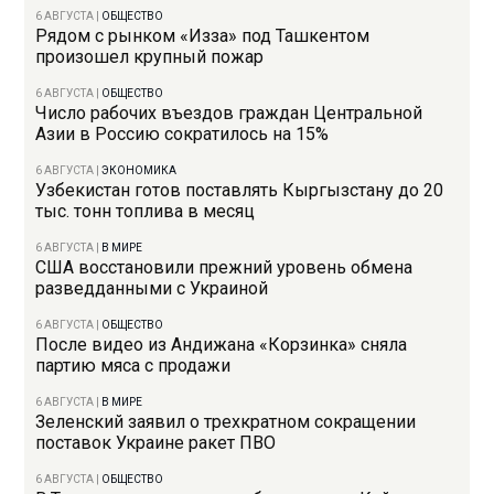
6 АВГУСТА
|
ОБЩЕСТВО
Рядом с рынком «Изза» под Ташкентом
произошел крупный пожар
6 АВГУСТА
|
ОБЩЕСТВО
Число рабочих въездов граждан Центральной
Азии в Россию сократилось на 15%
6 АВГУСТА
|
ЭКОНОМИКА
Узбекистан готов поставлять Кыргызстану до 20
тыс. тонн топлива в месяц
6 АВГУСТА
|
В МИРЕ
США восстановили прежний уровень обмена
разведданными с Украиной
6 АВГУСТА
|
ОБЩЕСТВО
После видео из Андижана «Корзинка» сняла
партию мяса с продажи
6 АВГУСТА
|
В МИРЕ
Зеленский заявил о трехкратном сокращении
поставок Украине ракет ПВО
6 АВГУСТА
|
ОБЩЕСТВО