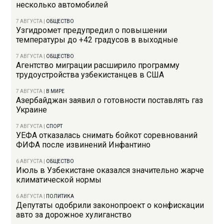
несколько автомобилей
7 АВГУСТА
|
ОБЩЕСТВО
Узгидромет предупредил о повышении
температуры до +42 градусов в выходные
7 АВГУСТА
|
ОБЩЕСТВО
Агентство миграции расширило программу
трудоустройства узбекистанцев в США
7 АВГУСТА
|
В МИРЕ
Азербайджан заявил о готовности поставлять газ
Украине
7 АВГУСТА
|
СПОРТ
УЕФА отказалась снимать бойкот соревнований
ФИФА после извинений Инфантино
6 АВГУСТА
|
ОБЩЕСТВО
Июль в Узбекистане оказался значительно жарче
климатической нормы
6 АВГУСТА
|
ПОЛИТИКА
Депутаты одобрили законопроект о конфискации
авто за дорожное хулиганство