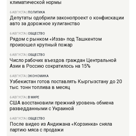
климатической нормы
6 АВГУСТА
|
ПОЛИТИКА
Депутаты одобрили законопроект о конфискации
авто за дорожное хулиганство
6 АВГУСТА
|
ОБЩЕСТВО
Рядом с рынком «Изза» под Ташкентом
произошел крупный пожар
6 АВГУСТА
|
ОБЩЕСТВО
Число рабочих въездов граждан Центральной
Азии в Россию сократилось на 15%
6 АВГУСТА
|
ЭКОНОМИКА
Узбекистан готов поставлять Кыргызстану до 20
тыс. тонн топлива в месяц
6 АВГУСТА
|
В МИРЕ
США восстановили прежний уровень обмена
разведданными с Украиной
6 АВГУСТА
|
ОБЩЕСТВО
После видео из Андижана «Корзинка» сняла
партию мяса с продажи