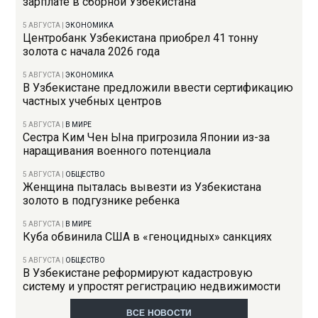
зарплате в сборной Узбекистана
5 АВГУСТА
|
ЭКОНОМИКА
Центробанк Узбекистана приобрел 41 тонну
золота с начала 2026 года
5 АВГУСТА
|
ЭКОНОМИКА
В Узбекистане предложили ввести сертификацию
частных учебных центров
5 АВГУСТА
|
В МИРЕ
Сестра Ким Чен Ына пригрозила Японии из-за
наращивания военного потенциала
5 АВГУСТА
|
ОБЩЕСТВО
Женщина пыталась вывезти из Узбекистана
золото в подгузнике ребенка
5 АВГУСТА
|
В МИРЕ
Куба обвинила США в «геноцидных» санкциях
5 АВГУСТА
|
ОБЩЕСТВО
В Узбекистане реформируют кадастровую
систему и упростят регистрацию недвижимости
ВСЕ НОВОСТИ