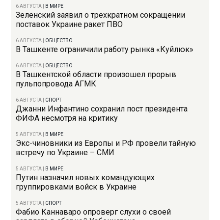
6 АВГУСТА
|
В МИРЕ
Зеленский заявил о трехкратном сокращении
поставок Украине ракет ПВО
6 АВГУСТА
|
ОБЩЕСТВО
В Ташкенте ограничили работу рынка «Куйлюк»
6 АВГУСТА
|
ОБЩЕСТВО
В Ташкентской области произошел прорыв
пульпопровода АГМК
6 АВГУСТА
|
СПОРТ
Джанни Инфантино сохранил пост президента
ФИФА несмотря на критику
5 АВГУСТА
|
В МИРЕ
Экс-чиновники из Европы и РФ провели тайную
встречу по Украине – СМИ
5 АВГУСТА
|
В МИРЕ
Путин назначил новых командующих
группировками войск в Украине
5 АВГУСТА
|
СПОРТ
Фабио Каннаваро опроверг слухи о своей