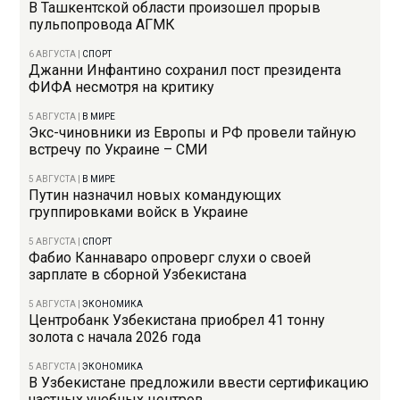
В Ташкентской области произошел прорыв
пульпопровода АГМК
6 АВГУСТА
|
СПОРТ
Джанни Инфантино сохранил пост президента
ФИФА несмотря на критику
5 АВГУСТА
|
В МИРЕ
Экс-чиновники из Европы и РФ провели тайную
встречу по Украине – СМИ
5 АВГУСТА
|
В МИРЕ
Путин назначил новых командующих
группировками войск в Украине
5 АВГУСТА
|
СПОРТ
Фабио Каннаваро опроверг слухи о своей
зарплате в сборной Узбекистана
5 АВГУСТА
|
ЭКОНОМИКА
Центробанк Узбекистана приобрел 41 тонну
золота с начала 2026 года
5 АВГУСТА
|
ЭКОНОМИКА
В Узбекистане предложили ввести сертификацию
частных учебных центров