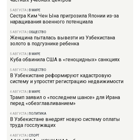
5 АВГУСТА
|
В МИРЕ
Сестра Ким Чен Ына пригрозила Японии из-за
наращивания военного потенциала
5 АВГУСТА
|
ОБЩЕСТВО
Женщина пыталась вывезти из Узбекистана
золото в подгузнике ребенка
5 АВГУСТА
|
В МИРЕ
Куба обвинила США в «геноцидных» санкциях
5 АВГУСТА
|
ОБЩЕСТВО
В Узбекистане реформируют кадастровую
систему и упростят регистрацию недвижимости
4 АВГУСТА
|
В МИРЕ
Трамп заявил о «последнем шансе» для Ирана
перед «обезглавливанием»
4 АВГУСТА
|
ПОЛИТИКА
В Узбекистане внедрят новую систему оплаты
труда госслужащих
4 АВГУСТА
|
СПОРТ