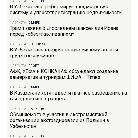
5 АВГУСТА
|
ОБЩЕСТВО
В Узбекистане реформируют кадастровую
систему и упростят регистрацию недвижимости
4 АВГУСТА
|
В МИРЕ
Трамп заявил о «последнем шансе» для Ирана
перед «обезглавливанием»
4 АВГУСТА
|
ПОЛИТИКА
В Узбекистане внедрят новую систему оплаты
труда госслужащих
4 АВГУСТА
|
СПОРТ
АФК, УЕФА и КОНКАКАФ обсуждают создание
альтернативы турнирам ФИФА – Times
4 АВГУСТА
|
В МИРЕ
В Казахстане хотят ввести платное разрешение на
въезд для иностранцев
4 АВГУСТА
|
ОБЩЕСТВО
Обвиняемого в участии в экстремистской
организации экстрадировали из Польши в
Узбекистан
4 АВГУСТА
|
ОБЩЕСТВО