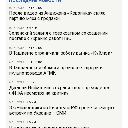
ПОСЛЕДНИЕ НОВОСТИ
6 АВГУСТА
|
ОБЩЕСТВО
После видео из Андижана «Корзинка» сняла
партию мяса с продажи
6 АВГУСТА
|
В МИРЕ
Зеленский заявил о трехкратном сокращении
поставок Украине ракет ПВО
6 АВГУСТА
|
ОБЩЕСТВО
В Ташкенте ограничили работу рынка «Куйлюк»
6 АВГУСТА
|
ОБЩЕСТВО
В Ташкентской области произошел прорыв
пульпопровода АГМК
6 АВГУСТА
|
СПОРТ
Джанни Инфантино сохранил пост президента
ФИФА несмотря на критику
5 АВГУСТА
|
В МИРЕ
Экс-чиновники из Европы и РФ провели тайную
встречу по Украине – СМИ
5 АВГУСТА
|
В МИРЕ
Путин назначил новых командующих