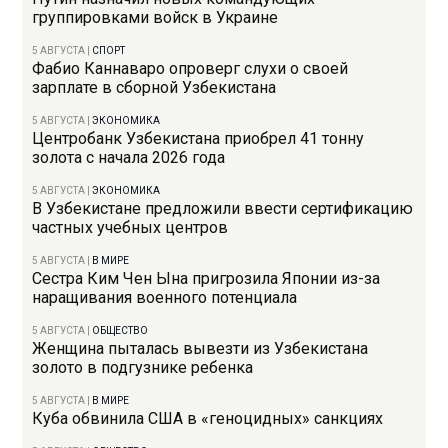
группировками войск в Украине
5 АВГУСТА
|
СПОРТ
Фабио Каннаваро опроверг слухи о своей
зарплате в сборной Узбекистана
5 АВГУСТА
|
ЭКОНОМИКА
Центробанк Узбекистана приобрел 41 тонну
золота с начала 2026 года
5 АВГУСТА
|
ЭКОНОМИКА
В Узбекистане предложили ввести сертификацию
частных учебных центров
5 АВГУСТА
|
В МИРЕ
Сестра Ким Чен Ына пригрозила Японии из-за
наращивания военного потенциала
5 АВГУСТА
|
ОБЩЕСТВО
Женщина пыталась вывезти из Узбекистана
золото в подгузнике ребенка
5 АВГУСТА
|
В МИРЕ
Куба обвинила США в «геноцидных» санкциях