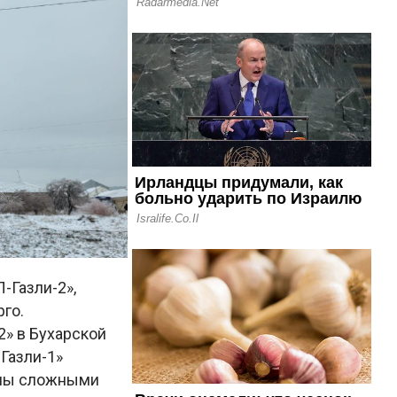
-Газли-2»,
го.
2» в Бухарской
-Газли-1»
ены сложными