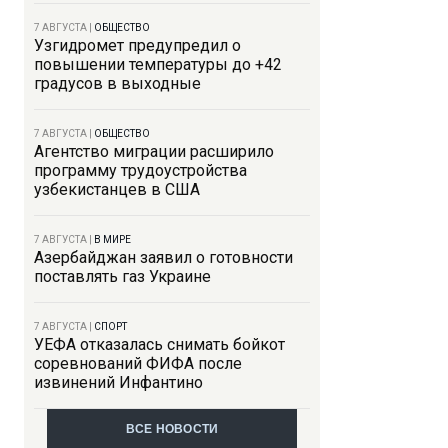
7 АВГУСТА
|
ОБЩЕСТВО
Узгидромет предупредил о
повышении температуры до +42
градусов в выходные
7 АВГУСТА
|
ОБЩЕСТВО
Агентство миграции расширило
программу трудоустройства
узбекистанцев в США
7 АВГУСТА
|
В МИРЕ
Азербайджан заявил о готовности
поставлять газ Украине
7 АВГУСТА
|
СПОРТ
УЕФА отказалась снимать бойкот
соревнований ФИФА после
извинений Инфантино
ВСЕ НОВОСТИ