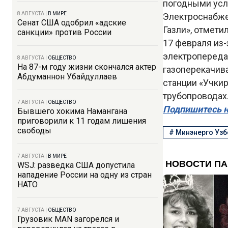
погодными усл
8 АВГУСТА
|
В МИРЕ
Электроснабже
Сенат США одобрил «адские
Газли», отмети
санкции» против России
17 февраля из-
электропередач
8 АВГУСТА
|
ОБЩЕСТВО
На 87-м году жизни скончался актер
газоперекачива
Абдуманнон Убайдуллаев
станции «Учкир
трубопроводах
7 АВГУСТА
|
ОБЩЕСТВО
Подпишитесь н
Бывшего хокима Намангана
приговорили к 11 годам лишения
свободы
#
Минэнерго Узб
7 АВГУСТА
|
В МИРЕ
WSJ: разведка США допустила
нападение России на одну из стран
НАТО
7 АВГУСТА
|
ОБЩЕСТВО
Грузовик MAN загорелся и