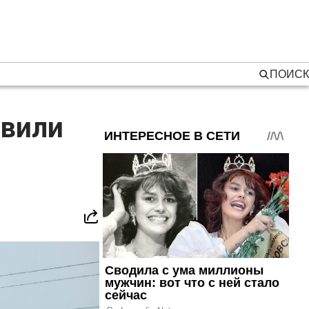
ПОИСК
овили
м