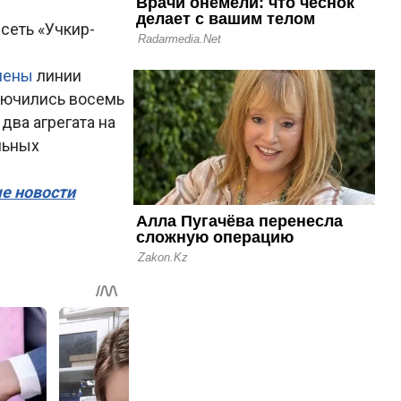
сеть «Учкир-
лены
линии
ключились восемь
два агрегата на
льных
ые новости