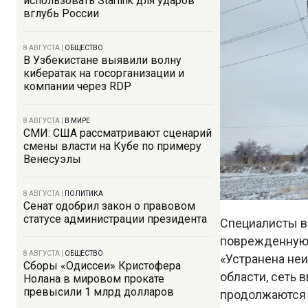
использовать Starlink для ударов
вглубь России
8 АВГУСТА
|
ОБЩЕСТВО
В Узбекистане выявили волну
кибератак на госорганизации и
компании через RDP
8 АВГУСТА
|
В МИРЕ
СМИ: США рассматривают сценарий
смены власти на Кубе по примеру
Венесуэлы
8 АВГУСТА
|
ПОЛИТИКА
Сенат одобрил закон о правовом
статусе администрации президента
Специалисты во
поврежденную
8 АВГУСТА
|
ОБЩЕСТВО
«Устранена неи
Сборы «Одиссеи» Кристофера
области, сеть 
Нолана в мировом прокате
превысили 1 млрд долларов
продолжаются 