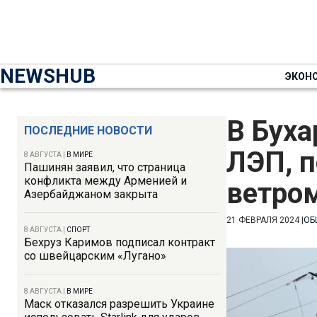
NEWSHUB
ЭКОН
В Буха
ПОСЛЕДНИЕ НОВОСТИ
ЛЭП, 
8 АВГУСТА
|
В МИРЕ
Пашинян заявил, что страница
конфликта между Арменией и
ветро
Азербайджаном закрыта
21 ФЕВРАЛЯ 2024
|
ОБ
8 АВГУСТА
|
СПОРТ
Бехруз Каримов подписал контракт
со швейцарским «Лугано»
8 АВГУСТА
|
В МИРЕ
Маск отказался разрешить Украине