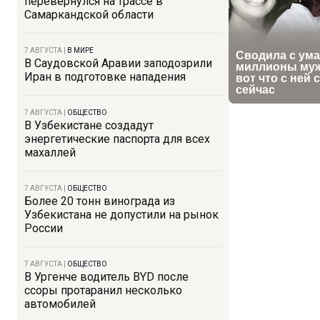
перевернулся на трассе в
Самаркандской области
7 АВГУСТА
|
В МИРЕ
В Саудовской Аравии заподозрили
Иран в подготовке нападения
7 АВГУСТА
|
ОБЩЕСТВО
В Узбекистане создадут
энергетические паспорта для всех
махаллей
7 АВГУСТА
|
ОБЩЕСТВО
Более 20 тонн винограда из
Узбекистана не допустили на рынок
России
7 АВГУСТА
|
ОБЩЕСТВО
В Ургенче водитель BYD после
ссоры протаранил несколько
автомобилей