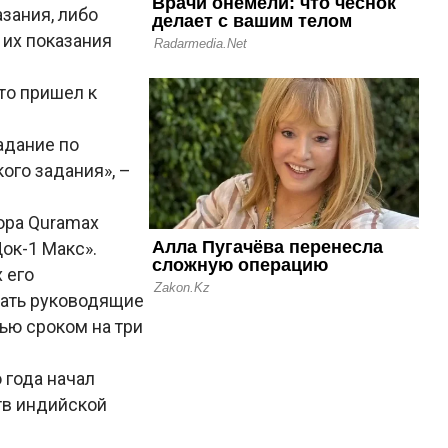
зания, либо
 их показания
то пришел к
задание по
ого задания», –
ора Quramax
ок-1 Макс».
 его
мать руководящие
ью сроком на три
 года начал
тв индийской