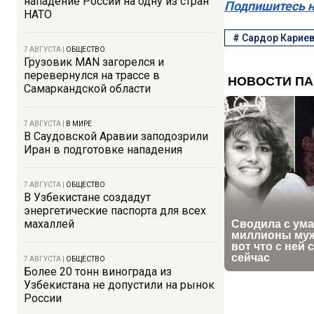
нападение России на одну из стран
Подпишитесь н
НАТО
#
Сардор Карие
7 АВГУСТА
|
ОБЩЕСТВО
Грузовик MAN загорелся и
перевернулся на трассе в
Самаркандской области
7 АВГУСТА
|
В МИРЕ
В Саудовской Аравии заподозрили
Иран в подготовке нападения
7 АВГУСТА
|
ОБЩЕСТВО
В Узбекистане создадут
энергетические паспорта для всех
махаллей
7 АВГУСТА
|
ОБЩЕСТВО
Более 20 тонн винограда из
Узбекистана не допустили на рынок
России