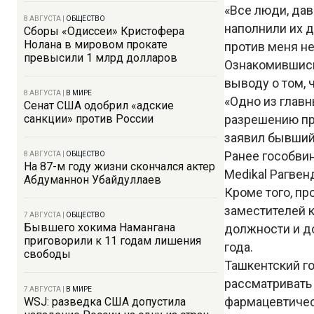
«Все люди, дав
8 АВГУСТА
|
ОБЩЕСТВО
наполнили их д
Сборы «Одиссеи» Кристофера
Нолана в мировом прокате
против меня не
превысили 1 млрд долларов
Ознакомившись
выводу о том, ч
8 АВГУСТА
|
В МИРЕ
«Одно из главн
Сенат США одобрил «адские
санкции» против России
разрешению про
заявил бывший
Ранее гособви
8 АВГУСТА
|
ОБЩЕСТВО
На 87-м году жизни скончался актер
Medikal Рагвен
Абдуманнон Убайдуллаев
Кроме того, пр
заместителей 
7 АВГУСТА
|
ОБЩЕСТВО
Бывшего хокима Намангана
должности и д
приговорили к 11 годам лишения
года.
свободы
Ташкентский го
рассматривать 
7 АВГУСТА
|
В МИРЕ
фармацевтическ
WSJ: разведка США допустила