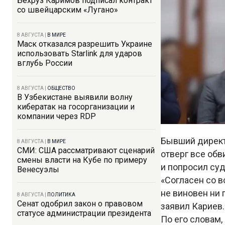
Бехруз Каримов подписал контракт
со швейцарским «Лугано»
8 АВГУСТА
|
В МИРЕ
Маск отказался разрешить Украине
использовать Starlink для ударов
вглубь России
8 АВГУСТА
|
ОБЩЕСТВО
В Узбекистане выявили волну
кибератак на госорганизации и
компании через RDP
Бывший директ
8 АВГУСТА
|
В МИРЕ
СМИ: США рассматривают сценарий
отверг все обв
смены власти на Кубе по примеру
и попросил су
Венесуэлы
«Согласен со 
не виновен ни 
8 АВГУСТА
|
ПОЛИТИКА
Сенат одобрил закон о правовом
заявил Кариев.
статусе администрации президента
По его словам,