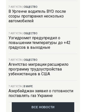
7 АВГУСТА
|
ОБЩЕСТВО
В Ургенче водитель BYD после
ссоры протаранил несколько
автомобилей
7 АВГУСТА
|
ОБЩЕСТВО
Узгидромет предупредил о
повышении температуры до +42
градусов в выходные
7 АВГУСТА
|
ОБЩЕСТВО
Агентство миграции расширило
программу трудоустройства
узбекистанцев в США
7 АВГУСТА
|
В МИРЕ
Азербайджан заявил о готовности
поставлять газ Украине
ВСЕ НОВОСТИ