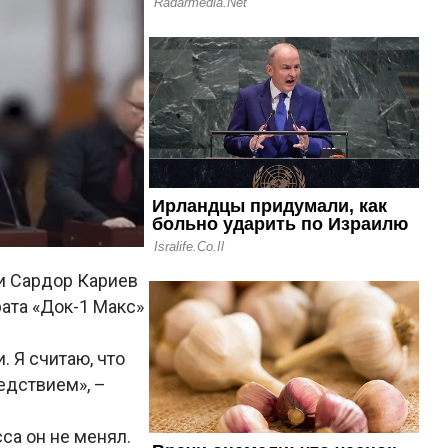
и Сардор Кариев
рата «Док-1 Макс»
 Я считаю, что
едствием», –
са он не менял.