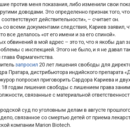
шие против меня показания, либо изменили свои пока
ругими доводами. Это определенно признак того, что
 соответствуют действительности», – считает он.
 со всеми документами следствия, Кариев заявил, ч
то все делалось «от его имени и за его спиной».
ых обвинений в мой адрес – это то, что я якобы дал 
блемы с инспекцией. Этого не было, и я не давал так
 глава Фармагентства.
нитель
запросил
20 лет лишения свободы для директ
дра Пратара, дистрибьютора индийского препарата «Д
окурор попросил приговорить Сардора Кариева и двух
к 18 годам лишения свободы с лишением права зани
олжности, связанные с материальной ответственност
родской суд по уголовным делам в августе прошлого
дело, связанное со смертью детей от приема лекарс
ой компании Marion Biotech.