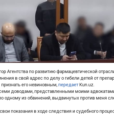
ор Агентства по развитию фармацевтической отрасл
инения в свой адрес по делу о гибели детей от препа
д признать его невиновным,
передает
Kun.uz.
всеми доводами, представленными моими адвокатами.
по одному из обвинений, выдвинутых против меня сл
 свои показания в ходе следствия и судебного процес