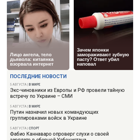
ПОСЛЕДНИЕ НОВОСТИ
5 АВГУСТА
|
В МИРЕ
Экс-чиновники из Европы и РФ провели тайную
встречу по Украине – СМИ
5 АВГУСТА
|
В МИРЕ
Путин назначил новых командующих
группировками войск в Украине
5 АВГУСТА
|
СПОРТ
Фабио Каннаваро опроверг слухи о своей
зарплате в сборной Узбекистана