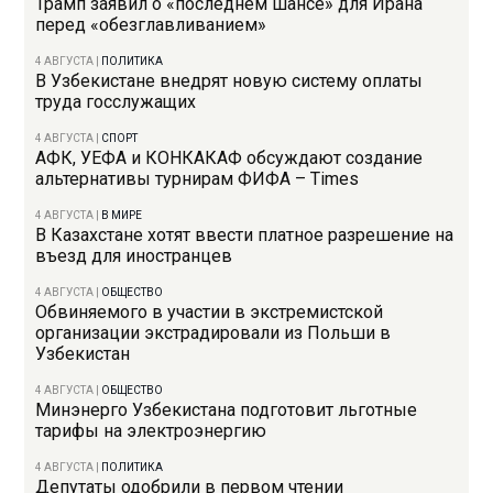
Трамп заявил о «последнем шансе» для Ирана
перед «обезглавливанием»
4 АВГУСТА
|
ПОЛИТИКА
В Узбекистане внедрят новую систему оплаты
труда госслужащих
4 АВГУСТА
|
СПОРТ
АФК, УЕФА и КОНКАКАФ обсуждают создание
альтернативы турнирам ФИФА – Times
4 АВГУСТА
|
В МИРЕ
В Казахстане хотят ввести платное разрешение на
въезд для иностранцев
4 АВГУСТА
|
ОБЩЕСТВО
Обвиняемого в участии в экстремистской
организации экстрадировали из Польши в
Узбекистан
4 АВГУСТА
|
ОБЩЕСТВО
Минэнерго Узбекистана подготовит льготные
тарифы на электроэнергию
4 АВГУСТА
|
ПОЛИТИКА
Депутаты одобрили в первом чтении