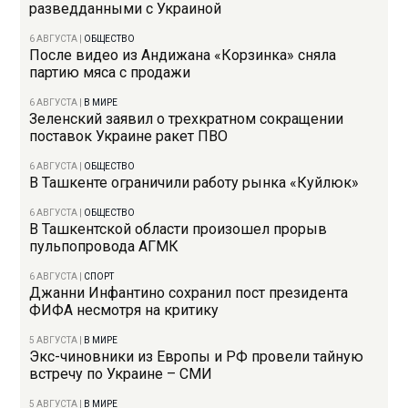
разведданными с Украиной
6 АВГУСТА
|
ОБЩЕСТВО
После видео из Андижана «Корзинка» сняла
партию мяса с продажи
6 АВГУСТА
|
В МИРЕ
Зеленский заявил о трехкратном сокращении
поставок Украине ракет ПВО
6 АВГУСТА
|
ОБЩЕСТВО
В Ташкенте ограничили работу рынка «Куйлюк»
6 АВГУСТА
|
ОБЩЕСТВО
В Ташкентской области произошел прорыв
пульпопровода АГМК
6 АВГУСТА
|
СПОРТ
Джанни Инфантино сохранил пост президента
ФИФА несмотря на критику
5 АВГУСТА
|
В МИРЕ
Экс-чиновники из Европы и РФ провели тайную
встречу по Украине – СМИ
5 АВГУСТА
|
В МИРЕ