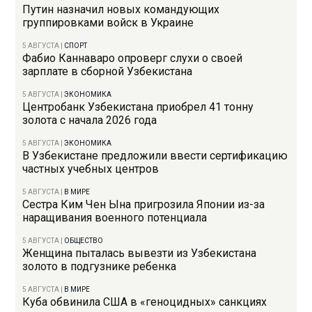
Путин назначил новых командующих
группировками войск в Украине
5 АВГУСТА
|
СПОРТ
Фабио Каннаваро опроверг слухи о своей
зарплате в сборной Узбекистана
5 АВГУСТА
|
ЭКОНОМИКА
Центробанк Узбекистана приобрел 41 тонну
золота с начала 2026 года
5 АВГУСТА
|
ЭКОНОМИКА
В Узбекистане предложили ввести сертификацию
частных учебных центров
5 АВГУСТА
|
В МИРЕ
Сестра Ким Чен Ына пригрозила Японии из-за
наращивания военного потенциала
5 АВГУСТА
|
ОБЩЕСТВО
Женщина пыталась вывезти из Узбекистана
золото в подгузнике ребенка
5 АВГУСТА
|
В МИРЕ
Куба обвинила США в «геноцидных» санкциях