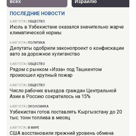
ПОСЛЕДНИЕ НОВОСТИ
6 АВГУСТА
|
ОБЩЕСТВО
Июль в Узбекистане оказался значительно жарче
климатической нормы
6 АВГУСТА
|
ПОЛИТИКА
Депутаты одобрили законопроект о конфискации
авто за дорожное хулиганство
6 АВГУСТА
|
ОБЩЕСТВО
Рядом с рынком «Изза» под Ташкентом
произошел крупный пожар
6 АВГУСТА
|
ОБЩЕСТВО
Число рабочих въездов граждан Центральной
Азии в Россию сократилось на 15%
6 АВГУСТА
|
ЭКОНОМИКА
Узбекистан готов поставлять Кыргызстану до 20
тыс. тонн топлива в месяц
6 АВГУСТА
|
В МИРЕ
США восстановили прежний уровень обмена