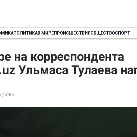
ОМИКА
ПОЛИТИКА
В МИРЕ
ПРОИСШЕСТВИЯ
ОБЩЕСТВО
СПОРТ
ре на корреспондента
h.uz Ульмаса Тулаева на
м
ЩЕСТВО