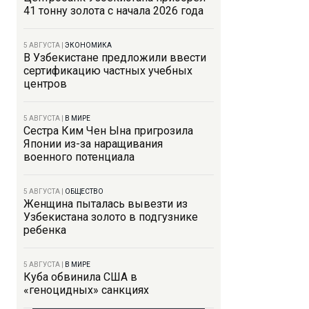
41 тонну золота с начала 2026 года
5 АВГУСТА
|
ЭКОНОМИКА
В Узбекистане предложили ввести
сертификацию частных учебных
центров
5 АВГУСТА
|
В МИРЕ
Сестра Ким Чен Ына пригрозила
Японии из-за наращивания
военного потенциала
5 АВГУСТА
|
ОБЩЕСТВО
Женщина пыталась вывезти из
Узбекистана золото в подгузнике
ребенка
5 АВГУСТА
|
В МИРЕ
Куба обвинила США в
«геноцидных» санкциях