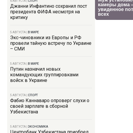
6 АВГУСТА
|
СПОРТ
Джанни Инфантино сохранил пост
президента ФИФА несмотря на
критику
5 АВГУСТА
|
В МИРЕ
Экс-чиновники из Европы и РФ
провели тайную встречу по Украине
– СМИ
5 АВГУСТА
|
В МИРЕ
Путин назначил новых
командующих группировками
войск в Украине
5 АВГУСТА
|
СПОРТ
Фабио Каннаваро опроверг слухи о
своей зарплате в сборной
Узбекистана
5 АВГУСТА
|
ЭКОНОМИКА
Центробанк Узбекистана приобрел