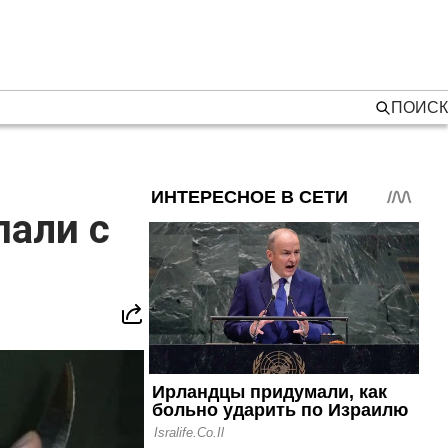
ПОИСК
пали с