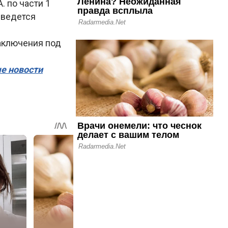
 по части 1
 ведется
аключения под
ые новости