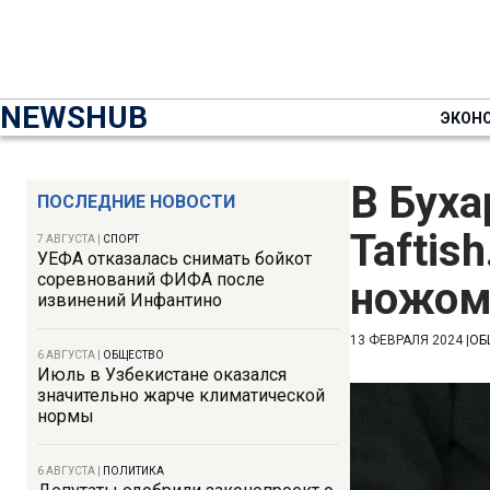
NEWSHUB
ЭКОН
В Буха
ПОСЛЕДНИЕ НОВОСТИ
Taftis
7 АВГУСТА
|
СПОРТ
УЕФА отказалась снимать бойкот
соревнований ФИФА после
ножо
извинений Инфантино
13 ФЕВРАЛЯ 2024
|
ОБ
6 АВГУСТА
|
ОБЩЕСТВО
Июль в Узбекистане оказался
значительно жарче климатической
нормы
6 АВГУСТА
|
ПОЛИТИКА