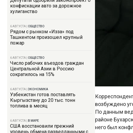
Депутаты одобрили законопроект о
конфискации авто за дорожное
хулиганство
6 АВГУСТА
|
ОБЩЕСТВО
Рядом с рынком «Изза» под
Ташкентом произошел крупный
пожар
6 АВГУСТА
|
ОБЩЕСТВО
Число рабочих въездов граждан
Центральной Азии в Россию
сократилось на 15%
6 АВГУСТА
|
ЭКОНОМИКА
Узбекистан готов поставлять
Корреспондент 
Кыргызстану до 20 тыс. тонн
возбуждено уг
топлива в месяц
По данным вед
районе Бухарск
6 АВГУСТА
|
В МИРЕ
США восстановили прежний
него был конфл
уровень обмена разведданными с