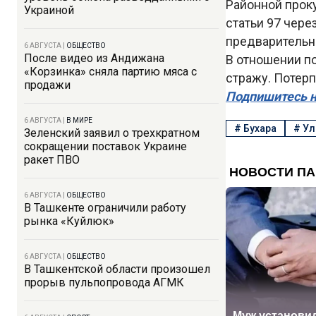
Районной проку
Украиной
статьи 97 чере
предварительн
6 АВГУСТА
|
ОБЩЕСТВО
После видео из Андижана
В отношении п
«Корзинка» сняла партию мяса с
стражу. Потерп
продажи
Подпишитесь н
6 АВГУСТА
|
В МИРЕ
#
Бухара
#
Ул
Зеленский заявил о трехкратном
сокращении поставок Украине
ракет ПВО
6 АВГУСТА
|
ОБЩЕСТВО
В Ташкенте ограничили работу
рынка «Куйлюк»
6 АВГУСТА
|
ОБЩЕСТВО
В Ташкентской области произошел
прорыв пульпопровода АГМК