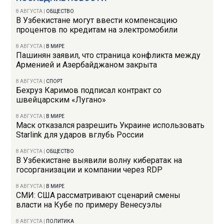
8 АВГУСТА
|
ОБЩЕСТВО
В Узбекистане могут ввести компенсацию
процентов по кредитам на электромобили
8 АВГУСТА
|
В МИРЕ
Пашинян заявил, что страница конфликта между
Арменией и Азербайджаном закрыта
8 АВГУСТА
|
СПОРТ
Бехруз Каримов подписал контракт со
швейцарским «Лугано»
8 АВГУСТА
|
В МИРЕ
Маск отказался разрешить Украине использовать
Starlink для ударов вглубь России
8 АВГУСТА
|
ОБЩЕСТВО
В Узбекистане выявили волну кибератак на
госорганизации и компании через RDP
8 АВГУСТА
|
В МИРЕ
СМИ: США рассматривают сценарий смены
власти на Кубе по примеру Венесуэлы
8 АВГУСТА
|
ПОЛИТИКА