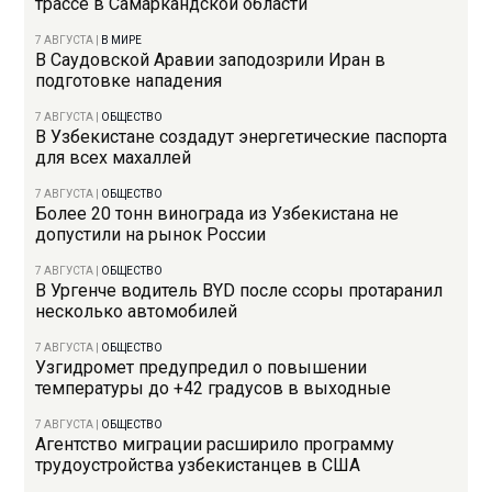
трассе в Самаркандской области
7 АВГУСТА
|
В МИРЕ
В Саудовской Аравии заподозрили Иран в
подготовке нападения
7 АВГУСТА
|
ОБЩЕСТВО
В Узбекистане создадут энергетические паспорта
для всех махаллей
7 АВГУСТА
|
ОБЩЕСТВО
Более 20 тонн винограда из Узбекистана не
допустили на рынок России
7 АВГУСТА
|
ОБЩЕСТВО
В Ургенче водитель BYD после ссоры протаранил
несколько автомобилей
7 АВГУСТА
|
ОБЩЕСТВО
Узгидромет предупредил о повышении
температуры до +42 градусов в выходные
7 АВГУСТА
|
ОБЩЕСТВО
Агентство миграции расширило программу
трудоустройства узбекистанцев в США