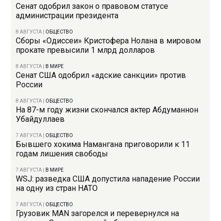
Сенат одобрил закон о правовом статусе
администрации президента
8 АВГУСТА
|
ОБЩЕСТВО
Сборы «Одиссеи» Кристофера Нолана в мировом
прокате превысили 1 млрд долларов
8 АВГУСТА
|
В МИРЕ
Сенат США одобрил «адские санкции» против
России
8 АВГУСТА
|
ОБЩЕСТВО
На 87-м году жизни скончался актер Абдуманнон
Убайдуллаев
7 АВГУСТА
|
ОБЩЕСТВО
Бывшего хокима Намангана приговорили к 11
годам лишения свободы
7 АВГУСТА
|
В МИРЕ
WSJ: разведка США допустила нападение России
на одну из стран НАТО
7 АВГУСТА
|
ОБЩЕСТВО
Грузовик MAN загорелся и перевернулся на