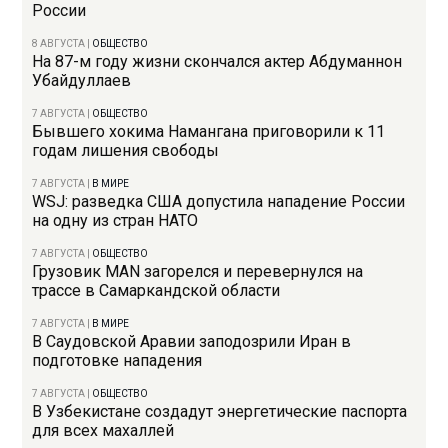
России
8 АВГУСТА
|
ОБЩЕСТВО
На 87-м году жизни скончался актер Абдуманнон
Убайдуллаев
7 АВГУСТА
|
ОБЩЕСТВО
Бывшего хокима Намангана приговорили к 11
годам лишения свободы
7 АВГУСТА
|
В МИРЕ
WSJ: разведка США допустила нападение России
на одну из стран НАТО
7 АВГУСТА
|
ОБЩЕСТВО
Грузовик MAN загорелся и перевернулся на
трассе в Самаркандской области
7 АВГУСТА
|
В МИРЕ
В Саудовской Аравии заподозрили Иран в
подготовке нападения
7 АВГУСТА
|
ОБЩЕСТВО
В Узбекистане создадут энергетические паспорта
для всех махаллей