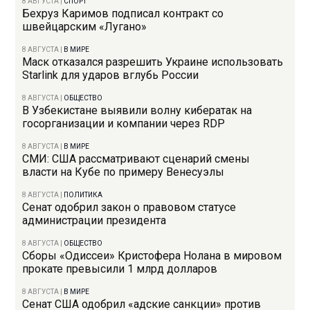
8 АВГУСТА
|
СПОРТ
Бехруз Каримов подписал контракт со
швейцарским «Лугано»
8 АВГУСТА
|
В МИРЕ
Маск отказался разрешить Украине использовать
Starlink для ударов вглубь России
8 АВГУСТА
|
ОБЩЕСТВО
В Узбекистане выявили волну кибератак на
госорганизации и компании через RDP
8 АВГУСТА
|
В МИРЕ
СМИ: США рассматривают сценарий смены
власти на Кубе по примеру Венесуэлы
8 АВГУСТА
|
ПОЛИТИКА
Сенат одобрил закон о правовом статусе
администрации президента
8 АВГУСТА
|
ОБЩЕСТВО
Сборы «Одиссеи» Кристофера Нолана в мировом
прокате превысили 1 млрд долларов
8 АВГУСТА
|
В МИРЕ
Сенат США одобрил «адские санкции» против