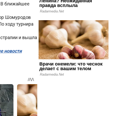
. В ближайшее
дор Шомуродов
По ходу турнира
встралии и вышла
ые новости