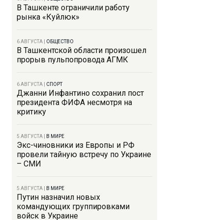
В Ташкенте ограничили работу
рынка «Куйлюк»
6 АВГУСТА
|
ОБЩЕСТВО
В Ташкентской области произошел
прорыв пульпопровода АГМК
6 АВГУСТА
|
СПОРТ
Джанни Инфантино сохранил пост
президента ФИФА несмотря на
критику
5 АВГУСТА
|
В МИРЕ
Экс-чиновники из Европы и РФ
провели тайную встречу по Украине
– СМИ
5 АВГУСТА
|
В МИРЕ
Путин назначил новых
командующих группировками
войск в Украине