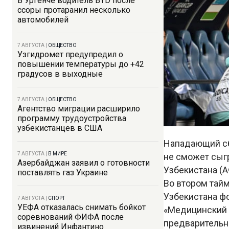
В Ургенче водитель BYD после
ссоры протаранил несколько
автомобилей
7 АВГУСТА
|
ОБЩЕСТВО
Узгидромет предупредил о
повышении температуры до +42
градусов в выходные
7 АВГУСТА
|
ОБЩЕСТВО
Агентство миграции расширило
программу трудоустройства
узбекистанцев в США
Нападающий сб
7 АВГУСТА
|
В МИРЕ
не сможет сыгр
Азербайджан заявил о готовности
Узбекистана (А
поставлять газ Украине
Во втором тайм
Узбекистана фо
7 АВГУСТА
|
СПОРТ
УЕФА отказалась снимать бойкот
«Медицинский 
соревнований ФИФА после
предварительн
извинений Инфантино