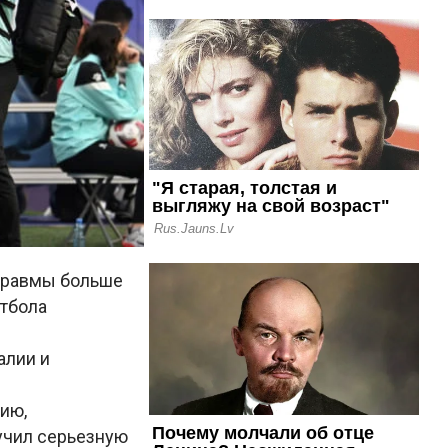
 травмы больше
тбола
алии и
ию,
учил серьезную