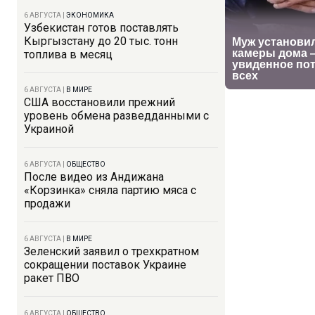
6 АВГУСТА
|
ЭКОНОМИКА
Узбекистан готов поставлять
Кыргызстану до 20 тыс. тонн
топлива в месяц
6 АВГУСТА
|
В МИРЕ
США восстановили прежний
уровень обмена разведданными с
Украиной
6 АВГУСТА
|
ОБЩЕСТВО
После видео из Андижана
«Корзинка» сняла партию мяса с
продажи
6 АВГУСТА
|
В МИРЕ
Зеленский заявил о трехкратном
сокращении поставок Украине
ракет ПВО
6 АВГУСТА
|
ОБЩЕСТВО