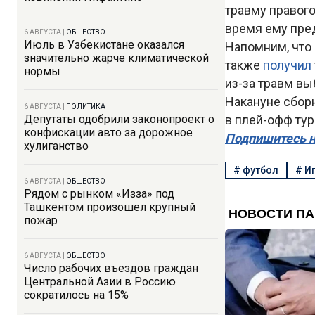
травму правого
время ему пред
6 АВГУСТА
|
ОБЩЕСТВО
Июль в Узбекистане оказался
Напомним, что
значительно жарче климатической
также
получил
нормы
из-за травм в
Накануне сбор
6 АВГУСТА
|
ПОЛИТИКА
Депутаты одобрили законопроект о
в плей-офф тур
конфискации авто за дорожное
Подпишитесь н
хулиганство
#
футбол
#
Иг
6 АВГУСТА
|
ОБЩЕСТВО
Рядом с рынком «Изза» под
Ташкентом произошел крупный
пожар
6 АВГУСТА
|
ОБЩЕСТВО
Число рабочих въездов граждан
Центральной Азии в Россию
сократилось на 15%