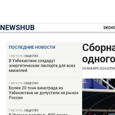
NEWSHUB
ЭКОН
Сборн
ПОСЛЕДНИЕ НОВОСТИ
одного
7 АВГУСТА
|
ОБЩЕСТВО
В Узбекистане создадут
энергетические паспорта для всех
24 ЯНВАРЯ 2024
|
СПО
махаллей
7 АВГУСТА
|
ОБЩЕСТВО
Более 20 тонн винограда из
Узбекистана не допустили на рынок
России
7 АВГУСТА
|
ОБЩЕСТВО