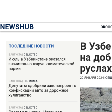
NEWSHUB
ЭКОН
В Узбе
ПОСЛЕДНИЕ НОВОСТИ
на до
6 АВГУСТА
|
ОБЩЕСТВО
Июль в Узбекистане оказался
значительно жарче климатической
руслах
нормы
20 ЯНВАРЯ 2024
|
ОБЩ
6 АВГУСТА
|
ПОЛИТИКА
Депутаты одобрили законопроект о
конфискации авто за дорожное
хулиганство
6 АВГУСТА
|
ОБЩЕСТВО