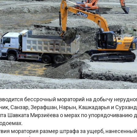
 вводится бессрочный мораторий на добычу нерудног
чик, Санзар, Зерафшан, Нарын, Кашкадарья и Сурханд
нта Шавката Мирзиёева о мерах по упорядочиванию
водоемах.
твия моратория размер штрафа за ущерб, нанесенный