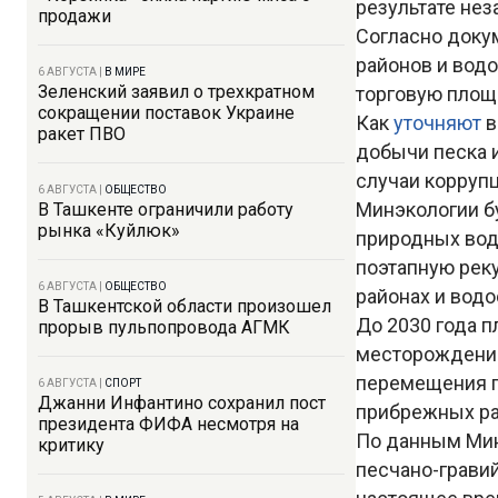
результате нез
продажи
Согласно доку
районов и вод
6 АВГУСТА
|
В МИРЕ
Зеленский заявил о трехкратном
торговую площа
сокращении поставок Украине
Как
уточняют
в
ракет ПВО
добычи песка 
случаи коррупц
6 АВГУСТА
|
ОБЩЕСТВО
Минэкологии б
В Ташкенте ограничили работу
рынка «Куйлюк»
природных вод
поэтапную рек
6 АВГУСТА
|
ОБЩЕСТВО
районах и водо
В Ташкентской области произошел
До 2030 года п
прорыв пульпопровода АГМК
месторождений
перемещения г
6 АВГУСТА
|
СПОРТ
Джанни Инфантино сохранил пост
прибрежных ра
президента ФИФА несмотря на
По данным Минэ
критику
песчано-гравий