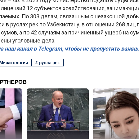
я – 40. В 2023 году министерство подало в суды иск
 лицензий 12 субъектов хозяйствования, занимающ
паемых. По 303 делам, связанным с незаконной доб
и в руслах рек по Узбекистану, в отношении 268 лиц
сумов, а по 42 случаям за причиненный ущерб на су
ены уголовные дела.
а наш канал в Telegram, чтобы не пропустить важн
Минэкологии
#
русла рек