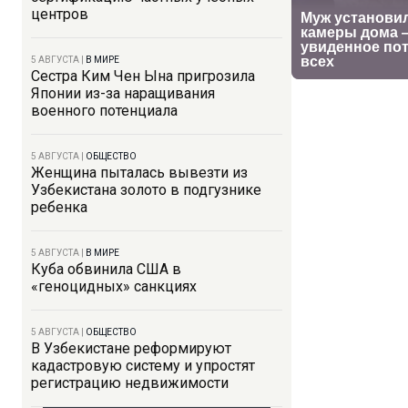
центров
5 АВГУСТА
|
В МИРЕ
Сестра Ким Чен Ына пригрозила
Японии из-за наращивания
военного потенциала
5 АВГУСТА
|
ОБЩЕСТВО
Женщина пыталась вывезти из
Узбекистана золото в подгузнике
ребенка
5 АВГУСТА
|
В МИРЕ
Куба обвинила США в
«геноцидных» санкциях
5 АВГУСТА
|
ОБЩЕСТВО
В Узбекистане реформируют
кадастровую систему и упростят
регистрацию недвижимости