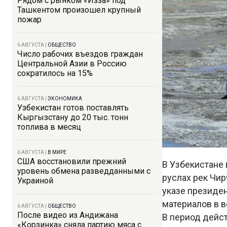
Рядом с рынком «Изза» под
Ташкентом произошел крупный
пожар
6 АВГУСТА
|
ОБЩЕСТВО
Число рабочих въездов граждан
Центральной Азии в Россию
сократилось на 15%
6 АВГУСТА
|
ЭКОНОМИКА
Узбекистан готов поставлять
Кыргызстану до 20 тыс. тонн
топлива в месяц
6 АВГУСТА
|
В МИРЕ
США восстановили прежний
В Узбекистане
уровень обмена разведданными с
руслах рек Чир
Украиной
указе президе
материалов в 
6 АВГУСТА
|
ОБЩЕСТВО
После видео из Андижана
В период дейс
«Корзинка» сняла партию мяса с