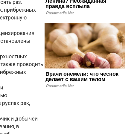
сять раз.
ек, прибрежных
лектронную
ицензирования
установлены
ерхностных
 также проводить
прибрежных
ии
лью
руслах рек,
рчик и добычей
ания, в