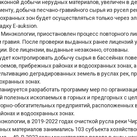
аконной добычи нерудных материалов, увеличен в де
менту, добыча песчано-гравийного сырья из русел р
оохранных зон будет осуществляться только через э
дку E-auksion.
 Минэкологии, приостановлен процесс повторного л
и гравия. После проверки выданных ранее лицензий 
ии. Все лицензии, выданные незаконно, отозваны.
удет контролировать добычу сырья в бассейнах пов
оемов, прибрежных районах и водоохранных зонах, а
ультивацию деградированных земель в руслах рек, 
охранных зонах.
ланируется разработать программу мер по организац
 полезных ископаемых в горных и предгорных с це
орно-обогатительных предприятий, расположенных в 
йонах и водоохранных зонах.
кологии, в 2019-2022 годах очисткой русла реки Чи
ных материалов занимались 103 субъекта хозяйствов