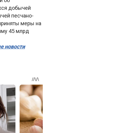
и об
ихся добычей
ычей песчано-
 приняты меры на
мму 45 млрд
ые новости