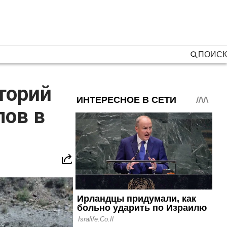
ПОИСК
торий
лов в