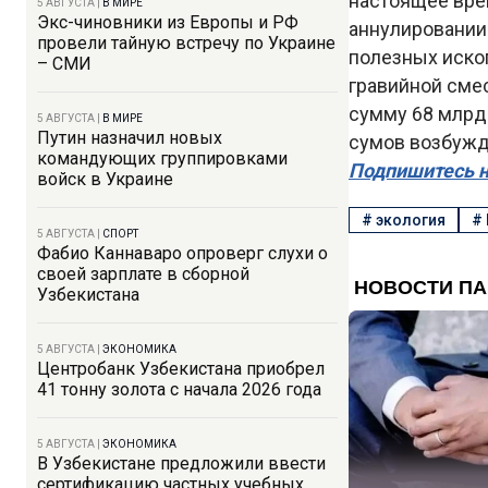
настоящее врем
5 АВГУСТА
|
В МИРЕ
Экс-чиновники из Европы и РФ
аннулировании
провели тайную встречу по Украине
полезных иско
– СМИ
гравийной смес
сумму 68 млрд 
5 АВГУСТА
|
В МИРЕ
Путин назначил новых
сумов возбужд
командующих группировками
Подпишитесь н
войск в Украине
#
экология
#
5 АВГУСТА
|
СПОРТ
Фабио Каннаваро опроверг слухи о
своей зарплате в сборной
Узбекистана
5 АВГУСТА
|
ЭКОНОМИКА
Центробанк Узбекистана приобрел
41 тонну золота с начала 2026 года
5 АВГУСТА
|
ЭКОНОМИКА
В Узбекистане предложили ввести
сертификацию частных учебных