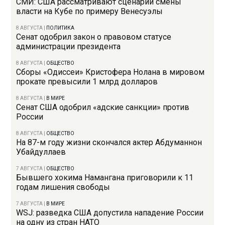
СМИ: США рассматривают сценарий смены
власти на Кубе по примеру Венесуэлы
8 АВГУСТА
|
ПОЛИТИКА
Сенат одобрил закон о правовом статусе
администрации президента
8 АВГУСТА
|
ОБЩЕСТВО
Сборы «Одиссеи» Кристофера Нолана в мировом
прокате превысили 1 млрд долларов
8 АВГУСТА
|
В МИРЕ
Сенат США одобрил «адские санкции» против
России
8 АВГУСТА
|
ОБЩЕСТВО
На 87-м году жизни скончался актер Абдуманнон
Убайдуллаев
7 АВГУСТА
|
ОБЩЕСТВО
Бывшего хокима Намангана приговорили к 11
годам лишения свободы
7 АВГУСТА
|
В МИРЕ
WSJ: разведка США допустила нападение России
на одну из стран НАТО