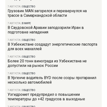
7 АВГУСТА
|
ОБЩЕСТВО
Грузовик MAN загорелся и перевернулся на
трассе в Самаркандской области
7 АВГУСТА
|
В МИРЕ
В Саудовской Аравии заподозрили Иран в
подготовке нападения
7 АВГУСТА
|
ОБЩЕСТВО
В Узбекистане создадут энергетические паспорта
для всех махаллей
7 АВГУСТА
|
ОБЩЕСТВО
Более 20 тонн винограда из Узбекистана не
допустили на рынок России
7 АВГУСТА
|
ОБЩЕСТВО
В Ургенче водитель BYD после ссоры протаранил
несколько автомобилей
7 АВГУСТА
|
ОБЩЕСТВО
Узгидромет предупредил о повышении
температуры до +42 градусов в выходные
7 АВГУСТА
|
ОБЩЕСТВО