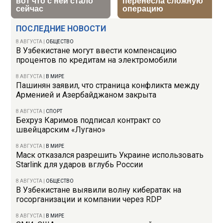
ПОСЛЕДНИЕ НОВОСТИ
8 АВГУСТА
|
ОБЩЕСТВО
В Узбекистане могут ввести компенсацию
процентов по кредитам на электромобили
8 АВГУСТА
|
В МИРЕ
Пашинян заявил, что страница конфликта между
Арменией и Азербайджаном закрыта
8 АВГУСТА
|
СПОРТ
Бехруз Каримов подписал контракт со
швейцарским «Лугано»
8 АВГУСТА
|
В МИРЕ
Маск отказался разрешить Украине использовать
Starlink для ударов вглубь России
8 АВГУСТА
|
ОБЩЕСТВО
В Узбекистане выявили волну кибератак на
госорганизации и компании через RDP
8 АВГУСТА
|
В МИРЕ