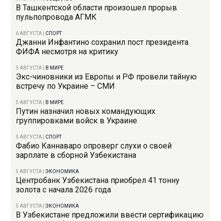
В Ташкентской области произошел прорыв
пульпопровода АГМК
6 АВГУСТА
|
СПОРТ
Джанни Инфантино сохранил пост президента
ФИФА несмотря на критику
5 АВГУСТА
|
В МИРЕ
Экс-чиновники из Европы и РФ провели тайную
встречу по Украине – СМИ
5 АВГУСТА
|
В МИРЕ
Путин назначил новых командующих
группировками войск в Украине
5 АВГУСТА
|
СПОРТ
Фабио Каннаваро опроверг слухи о своей
зарплате в сборной Узбекистана
5 АВГУСТА
|
ЭКОНОМИКА
Центробанк Узбекистана приобрел 41 тонну
золота с начала 2026 года
5 АВГУСТА
|
ЭКОНОМИКА
В Узбекистане предложили ввести сертификацию