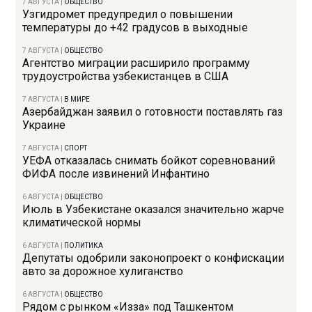
7 АВГУСТА
|
ОБЩЕСТВО
Узгидромет предупредил о повышении
температуры до +42 градусов в выходные
7 АВГУСТА
|
ОБЩЕСТВО
Агентство миграции расширило программу
трудоустройства узбекистанцев в США
7 АВГУСТА
|
В МИРЕ
Азербайджан заявил о готовности поставлять газ
Украине
7 АВГУСТА
|
СПОРТ
УЕФА отказалась снимать бойкот соревнований
ФИФА после извинений Инфантино
6 АВГУСТА
|
ОБЩЕСТВО
Июль в Узбекистане оказался значительно жарче
климатической нормы
6 АВГУСТА
|
ПОЛИТИКА
Депутаты одобрили законопроект о конфискации
авто за дорожное хулиганство
6 АВГУСТА
|
ОБЩЕСТВО
Рядом с рынком «Изза» под Ташкентом