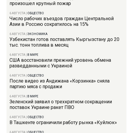
произошел крупный пожар
6 АВГУСТА
|
ОБЩЕСТВО
Число рабочих въездов граждан Центральной
Азии в Россию сократилось на 15%
6 АВГУСТА
|
ЭКОНОМИКА
Узбекистан готов поставлять Кыргызстану до 20
тыс. тонн топлива в месяц
6 АВГУСТА
|
В МИРЕ
США восстановили прежний уровень обмена
разведданными с Украиной
6 АВГУСТА
|
ОБЩЕСТВО
После видео из Андижана «Корзинка» сняла
партию мяса с продажи
6 АВГУСТА
|
В МИРЕ
Зеленский заявил о трехкратном сокращении
поставок Украине ракет ПВО
6 АВГУСТА
|
ОБЩЕСТВО
В Ташкенте ограничили работу рынка «Куйлюк»
6 АВГУСТА
|
ОБЩЕСТВО