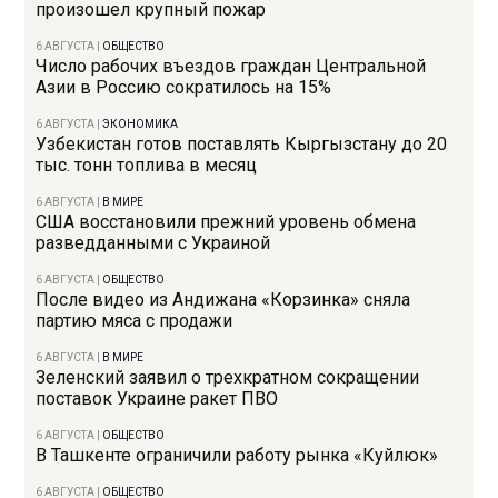
произошел крупный пожар
6 АВГУСТА
|
ОБЩЕСТВО
Число рабочих въездов граждан Центральной
Азии в Россию сократилось на 15%
6 АВГУСТА
|
ЭКОНОМИКА
Узбекистан готов поставлять Кыргызстану до 20
тыс. тонн топлива в месяц
6 АВГУСТА
|
В МИРЕ
США восстановили прежний уровень обмена
разведданными с Украиной
6 АВГУСТА
|
ОБЩЕСТВО
После видео из Андижана «Корзинка» сняла
партию мяса с продажи
6 АВГУСТА
|
В МИРЕ
Зеленский заявил о трехкратном сокращении
поставок Украине ракет ПВО
6 АВГУСТА
|
ОБЩЕСТВО
В Ташкенте ограничили работу рынка «Куйлюк»
6 АВГУСТА
|
ОБЩЕСТВО