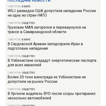
ПОСЛЕДНИЕ НОВОСТИ
7 АВГУСТА
|
В МИРЕ
WSJ: разведка США допустила нападение России
на одну из стран НАТО
7 АВГУСТА
|
ОБЩЕСТВО
Грузовик MAN загорелся и перевернулся на
трассе в Самаркандской области
7 АВГУСТА
|
В МИРЕ
В Саудовской Аравии заподозрили Иран в
подготовке нападения
7 АВГУСТА
|
ОБЩЕСТВО
В Узбекистане создадут энергетические паспорта
для всех махаллей
7 АВГУСТА
|
ОБЩЕСТВО
Более 20 тонн винограда из Узбекистана не
допустили на рынок России
7 АВГУСТА
|
ОБЩЕСТВО
В Ургенче водитель BYD после ссоры протаранил
несколько автомобилей
7 АВГУСТА
|
ОБЩЕСТВО