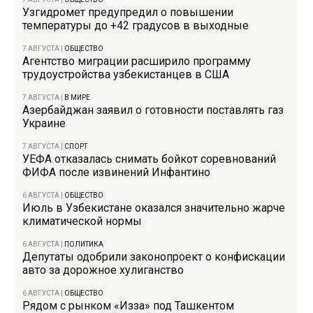
Узгидромет предупредил о повышении
температуры до +42 градусов в выходные
7 АВГУСТА
|
ОБЩЕСТВО
Агентство миграции расширило программу
трудоустройства узбекистанцев в США
7 АВГУСТА
|
В МИРЕ
Азербайджан заявил о готовности поставлять газ
Украине
7 АВГУСТА
|
СПОРТ
УЕФА отказалась снимать бойкот соревнований
ФИФА после извинений Инфантино
6 АВГУСТА
|
ОБЩЕСТВО
Июль в Узбекистане оказался значительно жарче
климатической нормы
6 АВГУСТА
|
ПОЛИТИКА
Депутаты одобрили законопроект о конфискации
авто за дорожное хулиганство
6 АВГУСТА
|
ОБЩЕСТВО
Рядом с рынком «Изза» под Ташкентом