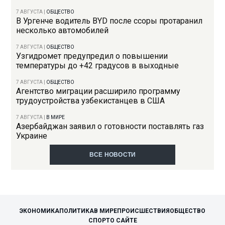
7 АВГУСТА
|
ОБЩЕСТВО
В Ургенче водитель BYD после ссоры протаранил
несколько автомобилей
7 АВГУСТА
|
ОБЩЕСТВО
Узгидромет предупредил о повышении
температуры до +42 градусов в выходные
7 АВГУСТА
|
ОБЩЕСТВО
Агентство миграции расширило программу
трудоустройства узбекистанцев в США
7 АВГУСТА
|
В МИРЕ
Азербайджан заявил о готовности поставлять газ
Украине
ВСЕ НОВОСТИ
ЭКОНОМИКА
ПОЛИТИКА
В МИРЕ
ПРОИСШЕСТВИЯ
ОБЩЕСТВО
СПОРТ
О САЙТЕ