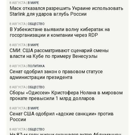
8 АВГУСТА
|
В МИРЕ
Маск отказался разрешить Украине использовать
Starlink для ударов вглубь России
8 АВГУСТА
|
ОБЩЕСТВО
В Узбекистане выявили волну кибератак на
госорганизации и компании через RDP
8 АВГУСТА
|
В МИРЕ
СМИ: США рассматривают сценарий смены
власти на Кубе по примеру Венесуэлы
8 АВГУСТА
|
ПОЛИТИКА
Сенат одобрил закон о правовом статусе
администрации президента
8 АВГУСТА
|
ОБЩЕСТВО
Сборы «Одиссеи» Кристофера Нолана в мировом
прокате превысили 1 млрд долларов
8 АВГУСТА
|
В МИРЕ
Сенат США одобрил «адские санкции» против
России
8 АВГУСТА
|
ОБЩЕСТВО
На 87-м году жизни скончался актер Абдуманнон