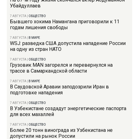
Убайдуллаев
7 АВГУСТА
|
ОБЩЕСТВО
Бывшего хокима Намангана приговорили к 11
годам лишения свободы
7 АВГУСТА
|
В МИРЕ
WSJ: разведка США допустила нападение России
на одну из стран НАТО
7 АВГУСТА
|
ОБЩЕСТВО
Грузовик MAN загорелся и перевернулся на
трассе в Самаркандской области
7 АВГУСТА
|
В МИРЕ
В Саудовской Аравии заподозрили Иран в
подготовке нападения
7 АВГУСТА
|
ОБЩЕСТВО
В Узбекистане создадут энергетические паспорта
для всех махаллей
7 АВГУСТА
|
ОБЩЕСТВО
Более 20 тонн винограда из Узбекистана не
допустили на рынок России