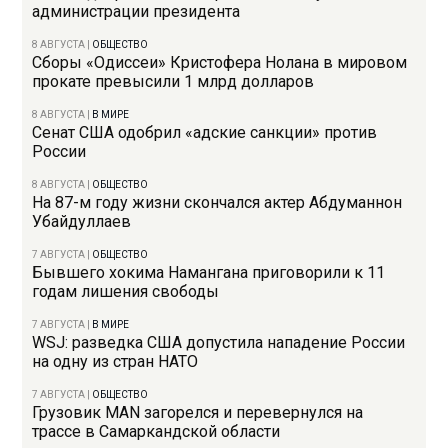
администрации президента
8 АВГУСТА
|
ОБЩЕСТВО
Сборы «Одиссеи» Кристофера Нолана в мировом
прокате превысили 1 млрд долларов
8 АВГУСТА
|
В МИРЕ
Сенат США одобрил «адские санкции» против
России
8 АВГУСТА
|
ОБЩЕСТВО
На 87-м году жизни скончался актер Абдуманнон
Убайдуллаев
7 АВГУСТА
|
ОБЩЕСТВО
Бывшего хокима Намангана приговорили к 11
годам лишения свободы
7 АВГУСТА
|
В МИРЕ
WSJ: разведка США допустила нападение России
на одну из стран НАТО
7 АВГУСТА
|
ОБЩЕСТВО
Грузовик MAN загорелся и перевернулся на
трассе в Самаркандской области