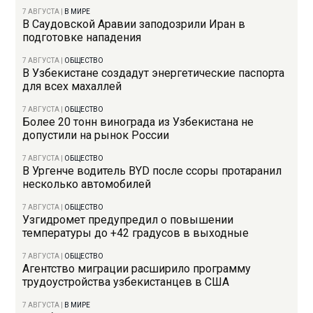
7 АВГУСТА
|
В МИРЕ
В Саудовской Аравии заподозрили Иран в
подготовке нападения
7 АВГУСТА
|
ОБЩЕСТВО
В Узбекистане создадут энергетические паспорта
для всех махаллей
7 АВГУСТА
|
ОБЩЕСТВО
Более 20 тонн винограда из Узбекистана не
допустили на рынок России
7 АВГУСТА
|
ОБЩЕСТВО
В Ургенче водитель BYD после ссоры протаранил
несколько автомобилей
7 АВГУСТА
|
ОБЩЕСТВО
Узгидромет предупредил о повышении
температуры до +42 градусов в выходные
7 АВГУСТА
|
ОБЩЕСТВО
Агентство миграции расширило программу
трудоустройства узбекистанцев в США
7 АВГУСТА
|
В МИРЕ