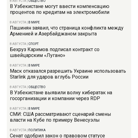
8 АВГУСТА
|
ОБЩЕСТВО
В Узбекистане могут ввести компенсацию
процентов по кредитам на электромобили
8 АВГУСТА
|
В МИРЕ
Пашинян заявил, что страница конфликта между
Арменией и Азербайджаном закрыта
8 АВГУСТА
|
СПОРТ
Бехруз Каримов подписал контракт со
швейцарским «Лугано»
8 АВГУСТА
|
В МИРЕ
Маск отказался разрешить Украине использовать
Starlink для ударов вглубь России
8 АВГУСТА
|
ОБЩЕСТВО
В Узбекистане выявили волну кибератак на
госорганизации и компании через RDP
8 АВГУСТА
|
В МИРЕ
СМИ: США рассматривают сценарий смены
власти на Кубе по примеру Венесуэлы
8 АВГУСТА
|
ПОЛИТИКА
Сенат одобрил закон о правовом статусе