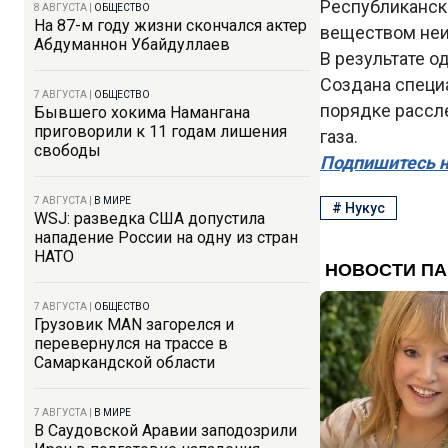
Республиканск
8 АВГУСТА
|
ОБЩЕСТВО
На 87-м году жизни скончался актер
веществом неи
Абдуманнон Убайдуллаев
В результате 
Создана специ
7 АВГУСТА
|
ОБЩЕСТВО
порядке рассл
Бывшего хокима Намангана
приговорили к 11 годам лишения
газа.
свободы
Подпишитесь н
7 АВГУСТА
|
В МИРЕ
#
Нукус
WSJ: разведка США допустила
нападение России на одну из стран
НАТО
7 АВГУСТА
|
ОБЩЕСТВО
Грузовик MAN загорелся и
перевернулся на трассе в
Самаркандской области
7 АВГУСТА
|
В МИРЕ
В Саудовской Аравии заподозрили