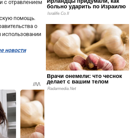
и с отравлением
нскую помощь.
равительства о
м использовании
ые новости