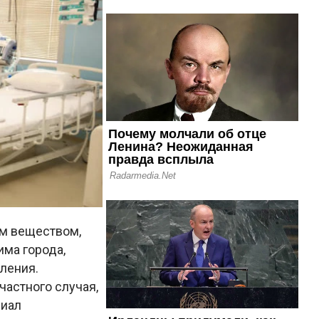
ым веществом,
има города,
ления.
частного случая,
лиал