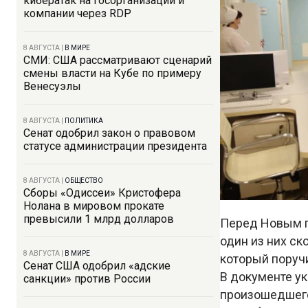
кибератак на госорганизации и
компании через RDP
8 АВГУСТА
|
В МИРЕ
СМИ: США рассматривают сценарий
смены власти на Кубе по примеру
Венесуэлы
8 АВГУСТА
|
ПОЛИТИКА
Сенат одобрил закон о правовом
статусе администрации президента
8 АВГУСТА
|
ОБЩЕСТВО
Сборы «Одиссеи» Кристофера
Нолана в мировом прокате
превысили 1 млрд долларов
Перед Новым г
один из них ск
8 АВГУСТА
|
В МИРЕ
который поруч
Сенат США одобрил «адские
В документе ук
санкции» против России
произошедшего