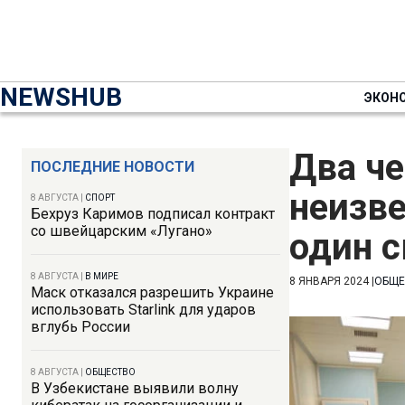
NEWSHUB
ЭКОН
Два че
ПОСЛЕДНИЕ НОВОСТИ
неизв
8 АВГУСТА
|
СПОРТ
Бехруз Каримов подписал контракт
со швейцарским «Лугано»
один с
8 АВГУСТА
|
В МИРЕ
8 ЯНВАРЯ 2024
|
ОБЩЕ
Маск отказался разрешить Украине
использовать Starlink для ударов
вглубь России
8 АВГУСТА
|
ОБЩЕСТВО
В Узбекистане выявили волну