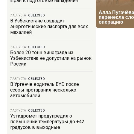
Иран в подготовке нападения
7 АВГУСТА
|
ОБЩЕСТВО
В Узбекистане создадут
энергетические паспорта для всех
махаллей
7 АВГУСТА
|
ОБЩЕСТВО
Более 20 тонн винограда из
Узбекистана не допустили на рынок
России
7 АВГУСТА
|
ОБЩЕСТВО
В Ургенче водитель BYD после
ссоры протаранил несколько
автомобилей
7 АВГУСТА
|
ОБЩЕСТВО
Узгидромет предупредил о
повышении температуры до +42
градусов в выходные