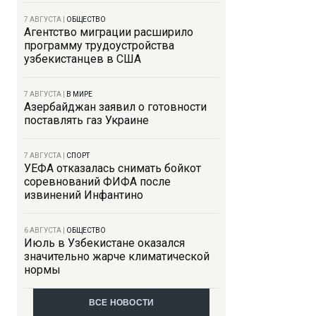
7 АВГУСТА
|
ОБЩЕСТВО
Агентство миграции расширило
программу трудоустройства
узбекистанцев в США
7 АВГУСТА
|
В МИРЕ
Азербайджан заявил о готовности
поставлять газ Украине
7 АВГУСТА
|
СПОРТ
УЕФА отказалась снимать бойкот
соревнований ФИФА после
извинений Инфантино
6 АВГУСТА
|
ОБЩЕСТВО
Июль в Узбекистане оказался
значительно жарче климатической
нормы
ВСЕ НОВОСТИ