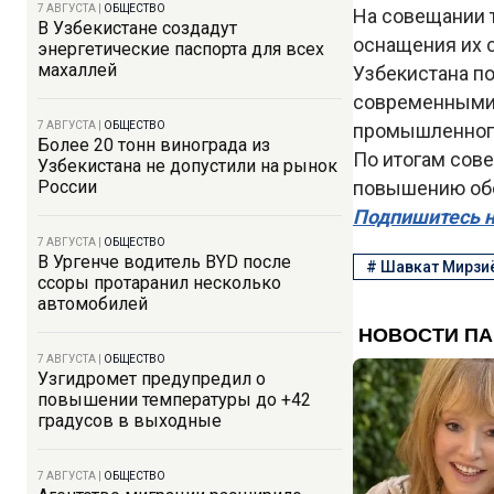
7 АВГУСТА
|
ОБЩЕСТВО
На совещании 
В Узбекистане создадут
оснащения их 
энергетические паспорта для всех
махаллей
Узбекистана п
современными 
7 АВГУСТА
|
ОБЩЕСТВО
промышленного
Более 20 тонн винограда из
По итогам сов
Узбекистана не допустили на рынок
России
повышению обо
Подпишитесь н
7 АВГУСТА
|
ОБЩЕСТВО
В Ургенче водитель BYD после
#
Шавкат Мирзи
ссоры протаранил несколько
автомобилей
7 АВГУСТА
|
ОБЩЕСТВО
Узгидромет предупредил о
повышении температуры до +42
градусов в выходные
7 АВГУСТА
|
ОБЩЕСТВО