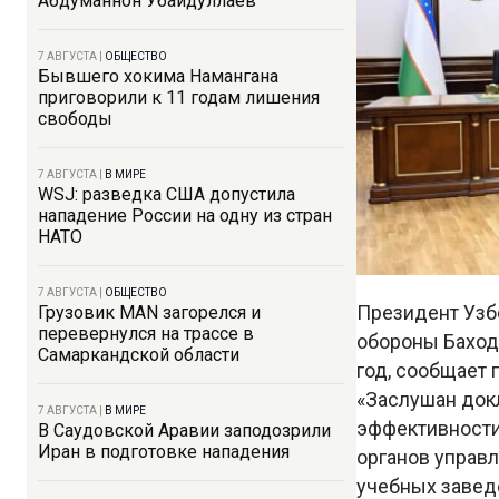
Абдуманнон Убайдуллаев
7 АВГУСТА
|
ОБЩЕСТВО
Бывшего хокима Намангана
приговорили к 11 годам лишения
свободы
7 АВГУСТА
|
В МИРЕ
WSJ: разведка США допустила
нападение России на одну из стран
НАТО
7 АВГУСТА
|
ОБЩЕСТВО
Президент Узб
Грузовик MAN загорелся и
перевернулся на трассе в
обороны Баход
Самаркандской области
год, сообщает 
«Заслушан док
7 АВГУСТА
|
В МИРЕ
эффективности
В Саудовской Аравии заподозрили
Иран в подготовке нападения
органов управл
учебных заведе