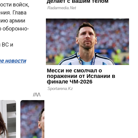
сти войск,
ия. Глава
нию армии
 оборонно-
 ВС и
ые новости