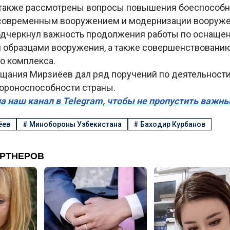
также рассмотрены вопросы повышения боеспособно
современным вооружением и модернизации вооружен
одчеркнул важность продолжения работы по оснаще
образцами вооружения, а также совершенствованию
 комплекса.
ещания Мирзиёев дал ряд поручений по деятельности
роноспособности страны.
а наш канал в Telegram, чтобы не пропустить важн
ёев
#
Минобороны Узбекистана
#
Баходир Курбанов