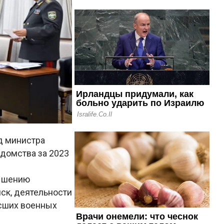
д министра
едомства за 2023
вышению
ск, деятельности
ысших военных