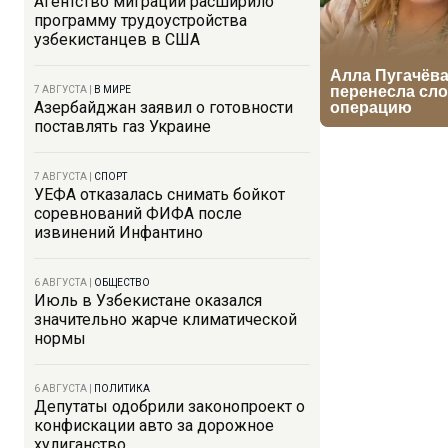
Агентство миграции расширило
программу трудоустройства
узбекистанцев в США
7 АВГУСТА
|
В МИРЕ
Азербайджан заявил о готовности
поставлять газ Украине
7 АВГУСТА
|
СПОРТ
УЕФА отказалась снимать бойкот
соревнований ФИФА после
извинений Инфантино
6 АВГУСТА
|
ОБЩЕСТВО
Июль в Узбекистане оказался
значительно жарче климатической
нормы
6 АВГУСТА
|
ПОЛИТИКА
Депутаты одобрили законопроект о
конфискации авто за дорожное
хулиганство