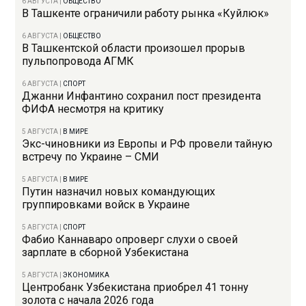
6 АВГУСТА
|
ОБЩЕСТВО
В Ташкенте ограничили работу рынка «Куйлюк»
6 АВГУСТА
|
ОБЩЕСТВО
В Ташкентской области произошел прорыв
пульпопровода АГМК
6 АВГУСТА
|
СПОРТ
Джанни Инфантино сохранил пост президента
ФИФА несмотря на критику
5 АВГУСТА
|
В МИРЕ
Экс-чиновники из Европы и РФ провели тайную
встречу по Украине – СМИ
5 АВГУСТА
|
В МИРЕ
Путин назначил новых командующих
группировками войск в Украине
5 АВГУСТА
|
СПОРТ
Фабио Каннаваро опроверг слухи о своей
зарплате в сборной Узбекистана
5 АВГУСТА
|
ЭКОНОМИКА
Центробанк Узбекистана приобрел 41 тонну
золота с начала 2026 года