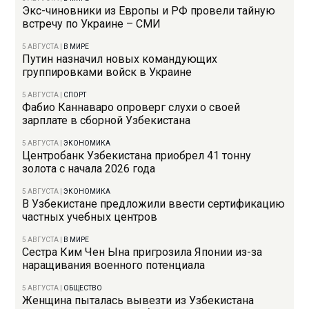
Экс-чиновники из Европы и РФ провели тайную
встречу по Украине – СМИ
5 АВГУСТА
|
В МИРЕ
Путин назначил новых командующих
группировками войск в Украине
5 АВГУСТА
|
СПОРТ
Фабио Каннаваро опроверг слухи о своей
зарплате в сборной Узбекистана
5 АВГУСТА
|
ЭКОНОМИКА
Центробанк Узбекистана приобрел 41 тонну
золота с начала 2026 года
5 АВГУСТА
|
ЭКОНОМИКА
В Узбекистане предложили ввести сертификацию
частных учебных центров
5 АВГУСТА
|
В МИРЕ
Сестра Ким Чен Ына пригрозила Японии из-за
наращивания военного потенциала
5 АВГУСТА
|
ОБЩЕСТВО
Женщина пыталась вывезти из Узбекистана