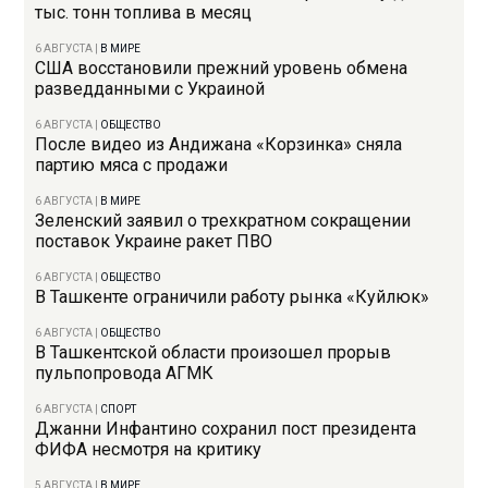
тыс. тонн топлива в месяц
6 АВГУСТА
|
В МИРЕ
США восстановили прежний уровень обмена
разведданными с Украиной
6 АВГУСТА
|
ОБЩЕСТВО
После видео из Андижана «Корзинка» сняла
партию мяса с продажи
6 АВГУСТА
|
В МИРЕ
Зеленский заявил о трехкратном сокращении
поставок Украине ракет ПВО
6 АВГУСТА
|
ОБЩЕСТВО
В Ташкенте ограничили работу рынка «Куйлюк»
6 АВГУСТА
|
ОБЩЕСТВО
В Ташкентской области произошел прорыв
пульпопровода АГМК
6 АВГУСТА
|
СПОРТ
Джанни Инфантино сохранил пост президента
ФИФА несмотря на критику
5 АВГУСТА
|
В МИРЕ