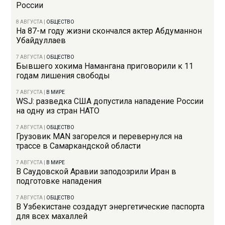
России
8 АВГУСТА
|
ОБЩЕСТВО
На 87-м году жизни скончался актер Абдуманнон
Убайдуллаев
7 АВГУСТА
|
ОБЩЕСТВО
Бывшего хокима Намангана приговорили к 11
годам лишения свободы
7 АВГУСТА
|
В МИРЕ
WSJ: разведка США допустила нападение России
на одну из стран НАТО
7 АВГУСТА
|
ОБЩЕСТВО
Грузовик MAN загорелся и перевернулся на
трассе в Самаркандской области
7 АВГУСТА
|
В МИРЕ
В Саудовской Аравии заподозрили Иран в
подготовке нападения
7 АВГУСТА
|
ОБЩЕСТВО
В Узбекистане создадут энергетические паспорта
для всех махаллей