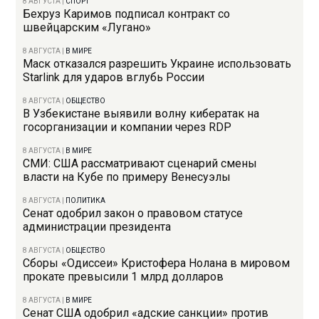
8 АВГУСТА
|
СПОРТ
Бехруз Каримов подписал контракт со
швейцарским «Лугано»
8 АВГУСТА
|
В МИРЕ
Маск отказался разрешить Украине использовать
Starlink для ударов вглубь России
8 АВГУСТА
|
ОБЩЕСТВО
В Узбекистане выявили волну кибератак на
госорганизации и компании через RDP
8 АВГУСТА
|
В МИРЕ
СМИ: США рассматривают сценарий смены
власти на Кубе по примеру Венесуэлы
8 АВГУСТА
|
ПОЛИТИКА
Сенат одобрил закон о правовом статусе
администрации президента
8 АВГУСТА
|
ОБЩЕСТВО
Сборы «Одиссеи» Кристофера Нолана в мировом
прокате превысили 1 млрд долларов
8 АВГУСТА
|
В МИРЕ
Сенат США одобрил «адские санкции» против