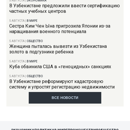
5 АВГУСТА
|
ЭКОНОМИКА
В Узбекистане предложили ввести сертификацию
частных учебных центров
5 АВГУСТА
|
В МИРЕ
Сестра Ким Чен Ына пригрозила Японии из-за
наращивания военного потенциала
5 АВГУСТА
|
ОБЩЕСТВО
Женщина пыталась вывезти из Узбекистана
золото в подгузнике ребенка
5 АВГУСТА
|
В МИРЕ
Куба обвинила США в «геноцидных» санкциях
5 АВГУСТА
|
ОБЩЕСТВО
В Узбекистане реформируют кадастровую
систему и упростят регистрацию недвижимости
ВСЕ НОВОСТИ