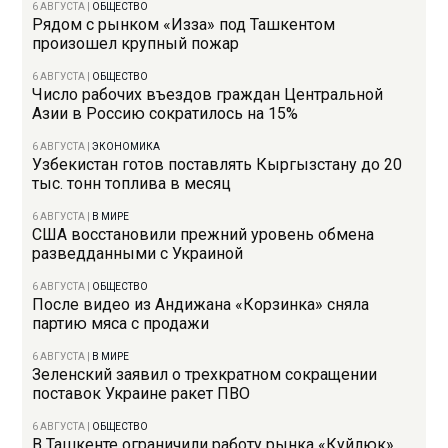
6 АВГУСТА
|
ОБЩЕСТВО
Рядом с рынком «Изза» под Ташкентом
произошел крупный пожар
6 АВГУСТА
|
ОБЩЕСТВО
Число рабочих въездов граждан Центральной
Азии в Россию сократилось на 15%
6 АВГУСТА
|
ЭКОНОМИКА
Узбекистан готов поставлять Кыргызстану до 20
тыс. тонн топлива в месяц
6 АВГУСТА
|
В МИРЕ
США восстановили прежний уровень обмена
разведданными с Украиной
6 АВГУСТА
|
ОБЩЕСТВО
После видео из Андижана «Корзинка» сняла
партию мяса с продажи
6 АВГУСТА
|
В МИРЕ
Зеленский заявил о трехкратном сокращении
поставок Украине ракет ПВО
6 АВГУСТА
|
ОБЩЕСТВО
В Ташкенте ограничили работу рынка «Куйлюк»