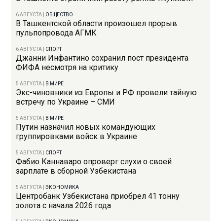
6 АВГУСТА
|
ОБЩЕСТВО
В Ташкентской области произошел прорыв
пульпопровода АГМК
6 АВГУСТА
|
СПОРТ
Джанни Инфантино сохранил пост президента
ФИФА несмотря на критику
5 АВГУСТА
|
В МИРЕ
Экс-чиновники из Европы и РФ провели тайную
встречу по Украине – СМИ
5 АВГУСТА
|
В МИРЕ
Путин назначил новых командующих
группировками войск в Украине
5 АВГУСТА
|
СПОРТ
Фабио Каннаваро опроверг слухи о своей
зарплате в сборной Узбекистана
5 АВГУСТА
|
ЭКОНОМИКА
Центробанк Узбекистана приобрел 41 тонну
золота с начала 2026 года