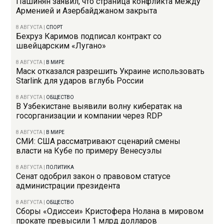
Пашинян заявил, что страница конфликта между
Арменией и Азербайджаном закрыта
8 АВГУСТА
|
СПОРТ
Бехруз Каримов подписал контракт со
швейцарским «Лугано»
8 АВГУСТА
|
В МИРЕ
Маск отказался разрешить Украине использовать
Starlink для ударов вглубь России
8 АВГУСТА
|
ОБЩЕСТВО
В Узбекистане выявили волну кибератак на
госорганизации и компании через RDP
8 АВГУСТА
|
В МИРЕ
СМИ: США рассматривают сценарий смены
власти на Кубе по примеру Венесуэлы
8 АВГУСТА
|
ПОЛИТИКА
Сенат одобрил закон о правовом статусе
администрации президента
8 АВГУСТА
|
ОБЩЕСТВО
Сборы «Одиссеи» Кристофера Нолана в мировом
прокате превысили 1 млрд долларов