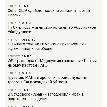
8 АВГУСТА
|
В МИРЕ
Сенат США одобрил «адские санкции» против
России
8 АВГУСТА
|
ОБЩЕСТВО
На 87-м году жизни скончался актер Абдуманнон
Убайдуллаев
7 АВГУСТА
|
ОБЩЕСТВО
Бывшего хокима Намангана приговорили к 11
годам лишения свободы
7 АВГУСТА
|
В МИРЕ
WSJ: разведка США допустила нападение России
на одну из стран НАТО
7 АВГУСТА
|
ОБЩЕСТВО
Грузовик MAN загорелся и перевернулся на
трассе в Самаркандской области
7 АВГУСТА
|
В МИРЕ
В Саудовской Аравии заподозрили Иран в
подготовке нападения
7 АВГУСТА
|
ОБЩЕСТВО