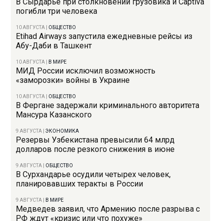
В Сырдарье при столкновении грузовика и Captiva
погибли три человека
10 АВГУСТА
|
ОБЩЕСТВО
Etihad Airways запустила ежедневные рейсы из
Абу-Даби в Ташкент
10 АВГУСТА
|
В МИРЕ
МИД России исключил возможность
«заморозки» войны в Украине
10 АВГУСТА
|
ОБЩЕСТВО
В Фергане задержали криминального авторитета
Мансура Казанского
9 АВГУСТА
|
ЭКОНОМИКА
Резервы Узбекистана превысили 64 млрд
долларов после резкого снижения в июне
9 АВГУСТА
|
ОБЩЕСТВО
В Сурхандарье осудили четырех человек,
планировавших теракты в России
9 АВГУСТА
|
В МИРЕ
Медведев заявил, что Армению после разрыва с
РФ ждут «кризис или что похуже»