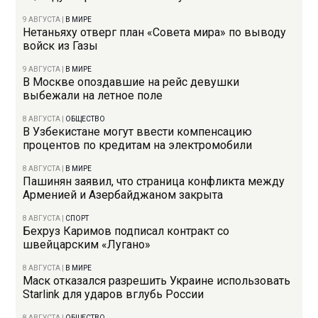
9 АВГУСТА
|
В МИРЕ
Нетаньяху отверг план «Совета мира» по выводу
войск из Газы
9 АВГУСТА
|
В МИРЕ
В Москве опоздавшие на рейс девушки
выбежали на летное поле
8 АВГУСТА
|
ОБЩЕСТВО
В Узбекистане могут ввести компенсацию
процентов по кредитам на электромобили
8 АВГУСТА
|
В МИРЕ
Пашинян заявил, что страница конфликта между
Арменией и Азербайджаном закрыта
8 АВГУСТА
|
СПОРТ
Бехруз Каримов подписал контракт со
швейцарским «Лугано»
8 АВГУСТА
|
В МИРЕ
Маск отказался разрешить Украине использовать
Starlink для ударов вглубь России
8 АВГУСТА
|
ОБЩЕСТВО