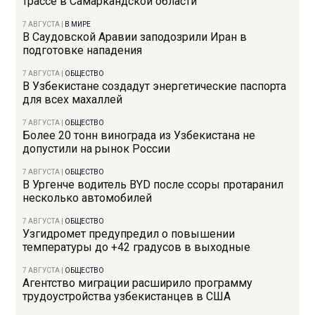
трассе в Самаркандской области
7 АВГУСТА
|
В МИРЕ
В Саудовской Аравии заподозрили Иран в
подготовке нападения
7 АВГУСТА
|
ОБЩЕСТВО
В Узбекистане создадут энергетические паспорта
для всех махаллей
7 АВГУСТА
|
ОБЩЕСТВО
Более 20 тонн винограда из Узбекистана не
допустили на рынок России
7 АВГУСТА
|
ОБЩЕСТВО
В Ургенче водитель BYD после ссоры протаранил
несколько автомобилей
7 АВГУСТА
|
ОБЩЕСТВО
Узгидромет предупредил о повышении
температуры до +42 градусов в выходные
7 АВГУСТА
|
ОБЩЕСТВО
Агентство миграции расширило программу
трудоустройства узбекистанцев в США