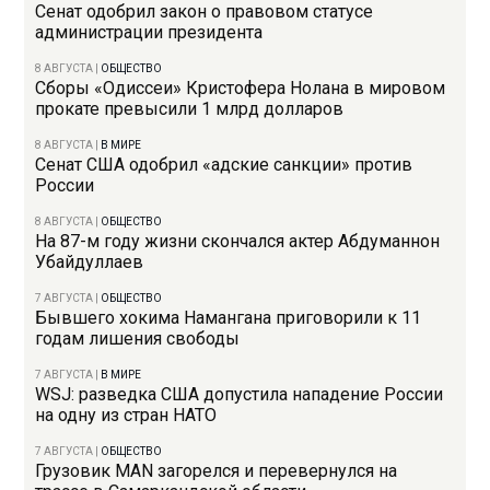
Сенат одобрил закон о правовом статусе
администрации президента
8 АВГУСТА
|
ОБЩЕСТВО
Сборы «Одиссеи» Кристофера Нолана в мировом
прокате превысили 1 млрд долларов
8 АВГУСТА
|
В МИРЕ
Сенат США одобрил «адские санкции» против
России
8 АВГУСТА
|
ОБЩЕСТВО
На 87-м году жизни скончался актер Абдуманнон
Убайдуллаев
7 АВГУСТА
|
ОБЩЕСТВО
Бывшего хокима Намангана приговорили к 11
годам лишения свободы
7 АВГУСТА
|
В МИРЕ
WSJ: разведка США допустила нападение России
на одну из стран НАТО
7 АВГУСТА
|
ОБЩЕСТВО
Грузовик MAN загорелся и перевернулся на