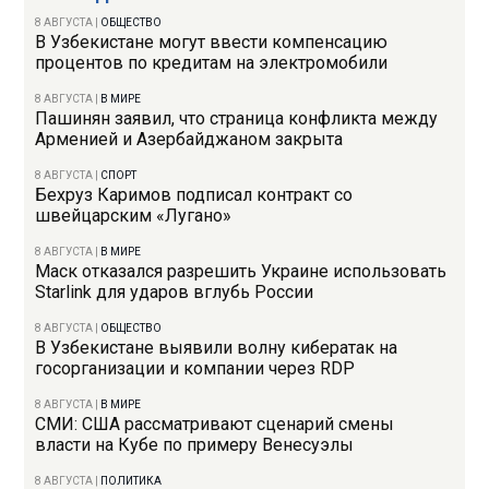
8 АВГУСТА
|
ОБЩЕСТВО
В Узбекистане могут ввести компенсацию
процентов по кредитам на электромобили
8 АВГУСТА
|
В МИРЕ
Пашинян заявил, что страница конфликта между
Арменией и Азербайджаном закрыта
8 АВГУСТА
|
СПОРТ
Бехруз Каримов подписал контракт со
швейцарским «Лугано»
8 АВГУСТА
|
В МИРЕ
Маск отказался разрешить Украине использовать
Starlink для ударов вглубь России
8 АВГУСТА
|
ОБЩЕСТВО
В Узбекистане выявили волну кибератак на
госорганизации и компании через RDP
8 АВГУСТА
|
В МИРЕ
СМИ: США рассматривают сценарий смены
власти на Кубе по примеру Венесуэлы
8 АВГУСТА
|
ПОЛИТИКА