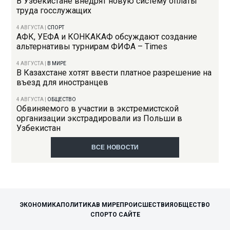
В Узбекистане внедрят новую систему оплаты
труда госслужащих
4 АВГУСТА
|
СПОРТ
АФК, УЕФА и КОНКАКАФ обсуждают создание
альтернативы турнирам ФИФА – Times
4 АВГУСТА
|
В МИРЕ
В Казахстане хотят ввести платное разрешение на
въезд для иностранцев
4 АВГУСТА
|
ОБЩЕСТВО
Обвиняемого в участии в экстремистской
организации экстрадировали из Польши в
Узбекистан
ВСЕ НОВОСТИ
ЭКОНОМИКА
ПОЛИТИКА
В МИРЕ
ПРОИСШЕСТВИЯ
ОБЩЕСТВО
СПОРТ
О САЙТЕ