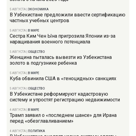
5 АВГУСТА
|
ЭКОНОМИКА
В Узбекистане предложили ввести сертификацию
частных учебных центров
5 АВГУСТА
|
В МИРЕ
Сестра Ким Чен Ына пригрозила Японии из-за
наращивания военного потенциала
5 АВГУСТА
|
ОБЩЕСТВО
Женщина пыталась вывезти из Узбекистана
золото в подгузнике ребенка
5 АВГУСТА
|
В МИРЕ
Куба обвинила США в «геноцидных» санкциях
5 АВГУСТА
|
ОБЩЕСТВО
В Узбекистане реформируют кадастровую
систему и упростят регистрацию недвижимости
4 АВГУСТА
|
В МИРЕ
Трамп заявил о «последнем шансе» для Ирана
перед «обезглавливанием»
4 АВГУСТА
|
ПОЛИТИКА