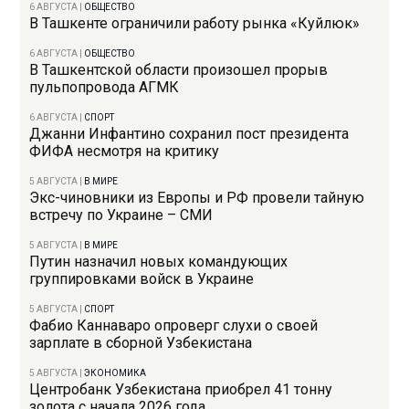
6 АВГУСТА
|
ОБЩЕСТВО
В Ташкенте ограничили работу рынка «Куйлюк»
6 АВГУСТА
|
ОБЩЕСТВО
В Ташкентской области произошел прорыв
пульпопровода АГМК
6 АВГУСТА
|
СПОРТ
Джанни Инфантино сохранил пост президента
ФИФА несмотря на критику
5 АВГУСТА
|
В МИРЕ
Экс-чиновники из Европы и РФ провели тайную
встречу по Украине – СМИ
5 АВГУСТА
|
В МИРЕ
Путин назначил новых командующих
группировками войск в Украине
5 АВГУСТА
|
СПОРТ
Фабио Каннаваро опроверг слухи о своей
зарплате в сборной Узбекистана
5 АВГУСТА
|
ЭКОНОМИКА
Центробанк Узбекистана приобрел 41 тонну
золота с начала 2026 года