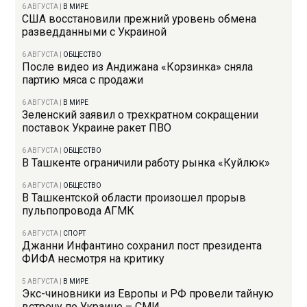
6 АВГУСТА
|
В МИРЕ
США восстановили прежний уровень обмена
разведданными с Украиной
6 АВГУСТА
|
ОБЩЕСТВО
После видео из Андижана «Корзинка» сняла
партию мяса с продажи
6 АВГУСТА
|
В МИРЕ
Зеленский заявил о трехкратном сокращении
поставок Украине ракет ПВО
6 АВГУСТА
|
ОБЩЕСТВО
В Ташкенте ограничили работу рынка «Куйлюк»
6 АВГУСТА
|
ОБЩЕСТВО
В Ташкентской области произошел прорыв
пульпопровода АГМК
6 АВГУСТА
|
СПОРТ
Джанни Инфантино сохранил пост президента
ФИФА несмотря на критику
5 АВГУСТА
|
В МИРЕ
Экс-чиновники из Европы и РФ провели тайную
встречу по Украине – СМИ