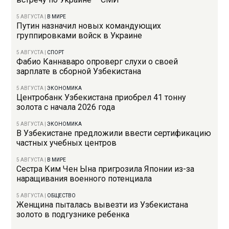
5 АВГУСТА
|
В МИРЕ
Путин назначил новых командующих
группировками войск в Украине
5 АВГУСТА
|
СПОРТ
Фабио Каннаваро опроверг слухи о своей
зарплате в сборной Узбекистана
5 АВГУСТА
|
ЭКОНОМИКА
Центробанк Узбекистана приобрел 41 тонну
золота с начала 2026 года
5 АВГУСТА
|
ЭКОНОМИКА
В Узбекистане предложили ввести сертификацию
частных учебных центров
5 АВГУСТА
|
В МИРЕ
Сестра Ким Чен Ына пригрозила Японии из-за
наращивания военного потенциала
5 АВГУСТА
|
ОБЩЕСТВО
Женщина пыталась вывезти из Узбекистана
золото в подгузнике ребенка