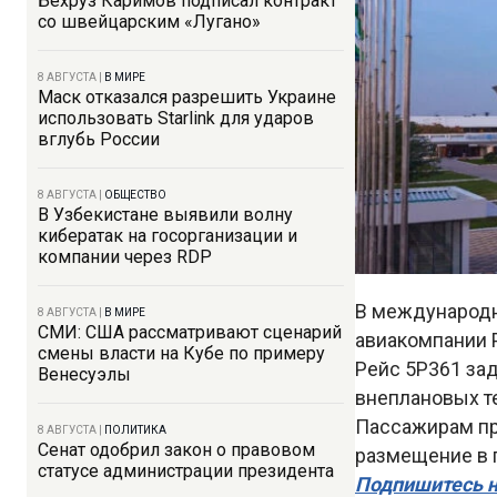
Бехруз Каримов подписал контракт
со швейцарским «Лугано»
8 АВГУСТА
|
В МИРЕ
Маск отказался разрешить Украине
использовать Starlink для ударов
вглубь России
8 АВГУСТА
|
ОБЩЕСТВО
В Узбекистане выявили волну
кибератак на госорганизации и
компании через RDP
В международн
8 АВГУСТА
|
В МИРЕ
СМИ: США рассматривают сценарий
авиакомпании P
смены власти на Кубе по примеру
Рейс 5P361 зад
Венесуэлы
внеплановых те
Пассажирам пр
8 АВГУСТА
|
ПОЛИТИКА
Сенат одобрил закон о правовом
размещение в 
статусе администрации президента
Подпишитесь н