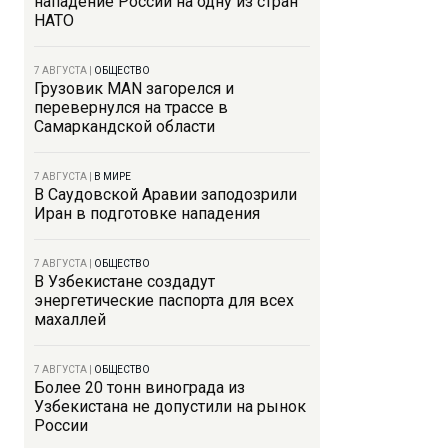
нападение России на одну из стран
НАТО
7 АВГУСТА
|
ОБЩЕСТВО
Грузовик MAN загорелся и
перевернулся на трассе в
Самаркандской области
7 АВГУСТА
|
В МИРЕ
В Саудовской Аравии заподозрили
Иран в подготовке нападения
7 АВГУСТА
|
ОБЩЕСТВО
В Узбекистане создадут
энергетические паспорта для всех
махаллей
7 АВГУСТА
|
ОБЩЕСТВО
Более 20 тонн винограда из
Узбекистана не допустили на рынок
России