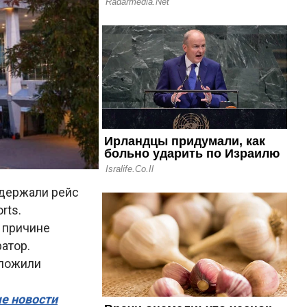
адержали рейс
rts.
о причине
атор.
дложили
ые новости