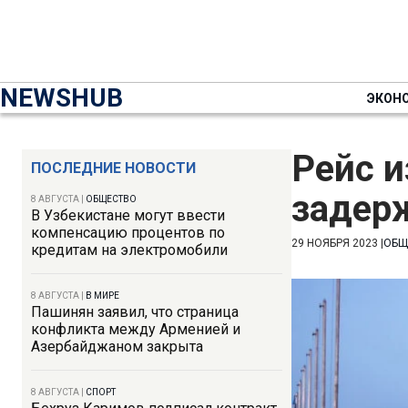
NEWSHUB
ЭКОН
Рейс и
ПОСЛЕДНИЕ НОВОСТИ
задер
8 АВГУСТА
|
ОБЩЕСТВО
В Узбекистане могут ввести
компенсацию процентов по
29 НОЯБРЯ 2023
|
ОБЩ
кредитам на электромобили
8 АВГУСТА
|
В МИРЕ
Пашинян заявил, что страница
конфликта между Арменией и
Азербайджаном закрыта
8 АВГУСТА
|
СПОРТ