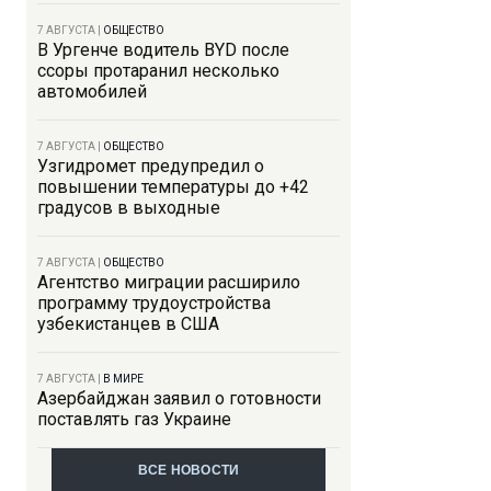
7 АВГУСТА
|
ОБЩЕСТВО
В Ургенче водитель BYD после
ссоры протаранил несколько
автомобилей
7 АВГУСТА
|
ОБЩЕСТВО
Узгидромет предупредил о
повышении температуры до +42
градусов в выходные
7 АВГУСТА
|
ОБЩЕСТВО
Агентство миграции расширило
программу трудоустройства
узбекистанцев в США
7 АВГУСТА
|
В МИРЕ
Азербайджан заявил о готовности
поставлять газ Украине
ВСЕ НОВОСТИ