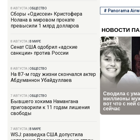
8 АВГУСТА
|
ОБЩЕСТВО
#
Panorama Airw
Сборы «Одиссеи» Кристофера
Нолана в мировом прокате
превысили 1 млрд долларов
8 АВГУСТА
|
В МИРЕ
Сенат США одобрил «адские
санкции» против России
8 АВГУСТА
|
ОБЩЕСТВО
На 87-м году жизни скончался актер
Абдуманнон Убайдуллаев
7 АВГУСТА
|
ОБЩЕСТВО
Бывшего хокима Намангана
приговорили к 11 годам лишения
свободы
7 АВГУСТА
|
В МИРЕ
WSJ: разведка США допустила