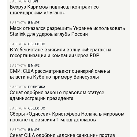
8 АВГУСТА
|
СПОРТ
Бехруз Каримов подписал контракт со
швейцарским «Лугано»
8 АВГУСТА
|
В МИРЕ
Маск отказался разрешить Украине использовать
Starlink для ударов вглубь России
8 АВГУСТА
|
ОБЩЕСТВО
В Узбекистане выявили волну кибератак на
госорганизации и компании через RDP
8 АВГУСТА
|
В МИРЕ
СМИ: США рассматривают сценарий смены
власти на Кубе по примеру Венесуэлы
8 АВГУСТА
|
ПОЛИТИКА
Сенат одобрил закон о правовом статусе
администрации президента
8 АВГУСТА
|
ОБЩЕСТВО
Сборы «Одиссеи» Кристофера Нолана в мировом
прокате превысили 1 млрд долларов
8 АВГУСТА
|
В МИРЕ
Сенат США одобрил «адские санкции» против