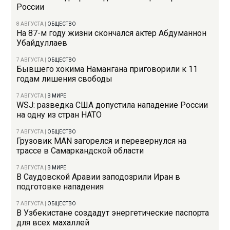
России
8 АВГУСТА
|
ОБЩЕСТВО
На 87-м году жизни скончался актер Абдуманнон
Убайдуллаев
7 АВГУСТА
|
ОБЩЕСТВО
Бывшего хокима Намангана приговорили к 11
годам лишения свободы
7 АВГУСТА
|
В МИРЕ
WSJ: разведка США допустила нападение России
на одну из стран НАТО
7 АВГУСТА
|
ОБЩЕСТВО
Грузовик MAN загорелся и перевернулся на
трассе в Самаркандской области
7 АВГУСТА
|
В МИРЕ
В Саудовской Аравии заподозрили Иран в
подготовке нападения
7 АВГУСТА
|
ОБЩЕСТВО
В Узбекистане создадут энергетические паспорта
для всех махаллей