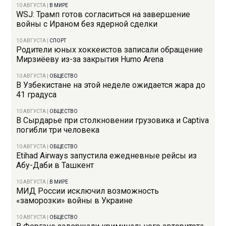
10 АВГУСТА
|
В МИРЕ
WSJ: Трамп готов согласиться на завершение
войны с Ираном без ядерной сделки
10 АВГУСТА
|
СПОРТ
Родители юных хоккеистов записали обращение
Мирзиёеву из-за закрытия Humo Arena
10 АВГУСТА
|
ОБЩЕСТВО
В Узбекистане на этой неделе ожидается жара до
41 градуса
10 АВГУСТА
|
ОБЩЕСТВО
В Сырдарье при столкновении грузовика и Captiva
погибли три человека
10 АВГУСТА
|
ОБЩЕСТВО
Etihad Airways запустила ежедневные рейсы из
Абу-Даби в Ташкент
10 АВГУСТА
|
В МИРЕ
МИД России исключил возможность
«заморозки» войны в Украине
10 АВГУСТА
|
ОБЩЕСТВО