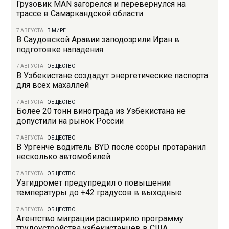
Грузовик MAN загорелся и перевернулся на
трассе в Самаркандской области
7 АВГУСТА
|
В МИРЕ
В Саудовской Аравии заподозрили Иран в
подготовке нападения
7 АВГУСТА
|
ОБЩЕСТВО
В Узбекистане создадут энергетические паспорта
для всех махаллей
7 АВГУСТА
|
ОБЩЕСТВО
Более 20 тонн винограда из Узбекистана не
допустили на рынок России
7 АВГУСТА
|
ОБЩЕСТВО
В Ургенче водитель BYD после ссоры протаранил
несколько автомобилей
7 АВГУСТА
|
ОБЩЕСТВО
Узгидромет предупредил о повышении
температуры до +42 градусов в выходные
7 АВГУСТА
|
ОБЩЕСТВО
Агентство миграции расширило программу
трудоустройства узбекистанцев в США