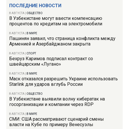
ПОСЛЕДНИЕ НОВОСТИ
8 АВГУСТА
|
ОБЩЕСТВО
В Узбекистане могут ввести компенсацию
процентов по кредитам на электромобили
8 АВГУСТА
|
В МИРЕ
Пашинян заявил, что страница конфликта между
Арменией и Азербайджаном закрыта
8 АВГУСТА
|
СПОРТ
Бехруз Каримов подписал контракт со
швейцарским «Лугано»
8 АВГУСТА
|
В МИРЕ
Маск отказался разрешить Украине использовать
Starlink для ударов вглубь России
8 АВГУСТА
|
ОБЩЕСТВО
В Узбекистане выявили волну кибератак на
госорганизации и компании через RDP
8 АВГУСТА
|
В МИРЕ
СМИ: США рассматривают сценарий смены
власти на Кубе по примеру Венесуэлы