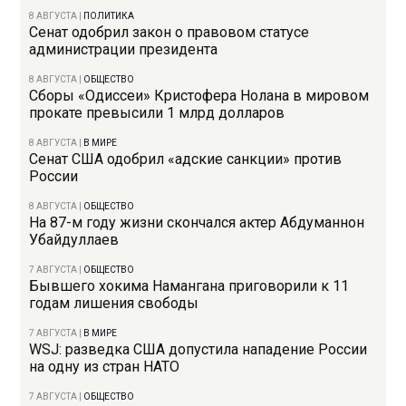
8 АВГУСТА
|
ПОЛИТИКА
Сенат одобрил закон о правовом статусе
администрации президента
8 АВГУСТА
|
ОБЩЕСТВО
Сборы «Одиссеи» Кристофера Нолана в мировом
прокате превысили 1 млрд долларов
8 АВГУСТА
|
В МИРЕ
Сенат США одобрил «адские санкции» против
России
8 АВГУСТА
|
ОБЩЕСТВО
На 87-м году жизни скончался актер Абдуманнон
Убайдуллаев
7 АВГУСТА
|
ОБЩЕСТВО
Бывшего хокима Намангана приговорили к 11
годам лишения свободы
7 АВГУСТА
|
В МИРЕ
WSJ: разведка США допустила нападение России
на одну из стран НАТО
7 АВГУСТА
|
ОБЩЕСТВО