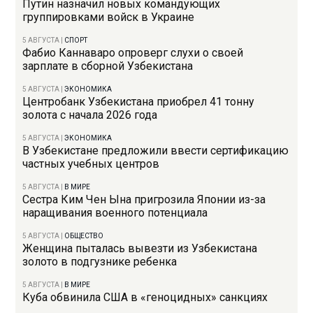
Путин назначил новых командующих
группировками войск в Украине
5 АВГУСТА
|
СПОРТ
Фабио Каннаваро опроверг слухи о своей
зарплате в сборной Узбекистана
5 АВГУСТА
|
ЭКОНОМИКА
Центробанк Узбекистана приобрел 41 тонну
золота с начала 2026 года
5 АВГУСТА
|
ЭКОНОМИКА
В Узбекистане предложили ввести сертификацию
частных учебных центров
5 АВГУСТА
|
В МИРЕ
Сестра Ким Чен Ына пригрозила Японии из-за
наращивания военного потенциала
5 АВГУСТА
|
ОБЩЕСТВО
Женщина пыталась вывезти из Узбекистана
золото в подгузнике ребенка
5 АВГУСТА
|
В МИРЕ
Куба обвинила США в «геноцидных» санкциях