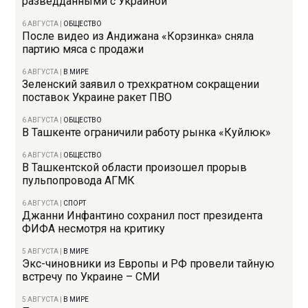
разведданными с Украиной
6 АВГУСТА
|
ОБЩЕСТВО
После видео из Андижана «Корзинка» сняла
партию мяса с продажи
6 АВГУСТА
|
В МИРЕ
Зеленский заявил о трехкратном сокращении
поставок Украине ракет ПВО
6 АВГУСТА
|
ОБЩЕСТВО
В Ташкенте ограничили работу рынка «Куйлюк»
6 АВГУСТА
|
ОБЩЕСТВО
В Ташкентской области произошел прорыв
пульпопровода АГМК
6 АВГУСТА
|
СПОРТ
Джанни Инфантино сохранил пост президента
ФИФА несмотря на критику
5 АВГУСТА
|
В МИРЕ
Экс-чиновники из Европы и РФ провели тайную
встречу по Украине – СМИ
5 АВГУСТА
|
В МИРЕ