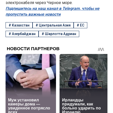
электрокабеля через Черное море.
Подпишитесь на наш канал в Telegram, чтобы не
пропустить важные новости
#
Казахстан
#
Центральная Азия
#
ЕС
#
Азербайджан
#
Шарлотта Адриан