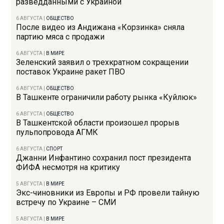
разведданными с Украиной
6 АВГУСТА
|
ОБЩЕСТВО
После видео из Андижана «Корзинка» сняла
партию мяса с продажи
6 АВГУСТА
|
В МИРЕ
Зеленский заявил о трехкратном сокращении
поставок Украине ракет ПВО
6 АВГУСТА
|
ОБЩЕСТВО
В Ташкенте ограничили работу рынка «Куйлюк»
6 АВГУСТА
|
ОБЩЕСТВО
В Ташкентской области произошел прорыв
пульпопровода АГМК
6 АВГУСТА
|
СПОРТ
Джанни Инфантино сохранил пост президента
ФИФА несмотря на критику
5 АВГУСТА
|
В МИРЕ
Экс-чиновники из Европы и РФ провели тайную
встречу по Украине – СМИ
5 АВГУСТА
|
В МИРЕ