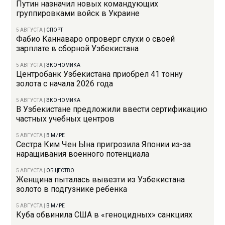
Путин назначил новых командующих
группировками войск в Украине
5 АВГУСТА
|
СПОРТ
Фабио Каннаваро опроверг слухи о своей
зарплате в сборной Узбекистана
5 АВГУСТА
|
ЭКОНОМИКА
Центробанк Узбекистана приобрел 41 тонну
золота с начала 2026 года
5 АВГУСТА
|
ЭКОНОМИКА
В Узбекистане предложили ввести сертификацию
частных учебных центров
5 АВГУСТА
|
В МИРЕ
Сестра Ким Чен Ына пригрозила Японии из-за
наращивания военного потенциала
5 АВГУСТА
|
ОБЩЕСТВО
Женщина пыталась вывезти из Узбекистана
золото в подгузнике ребенка
5 АВГУСТА
|
В МИРЕ
Куба обвинила США в «геноцидных» санкциях