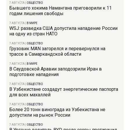
7 АВГУСТА
|
ОБЩЕСТВО
Бывшего хокима Намангана приговорили к 11
годам лишения свободы
7 АВГУСТА
|
В МИРЕ
WSJ: разведка США допустила нападение России
на одну из стран НАТО
7 АВГУСТА
|
ОБЩЕСТВО
Грузовик MAN загорелся и перевернулся на
трассе в Самаркандской области
7 АВГУСТА
|
В МИРЕ
В Саудовской Аравии заподозрили Иран в
подготовке нападения
7 АВГУСТА
|
ОБЩЕСТВО
В Узбекистане создадут энергетические паспорта
для всех махаллей
7 АВГУСТА
|
ОБЩЕСТВО
Более 20 тонн винограда из Узбекистана не
допустили на рынок России
7 АВГУСТА
|
ОБЩЕСТВО
В Ургенче водитель BYD после ссоры протаранил