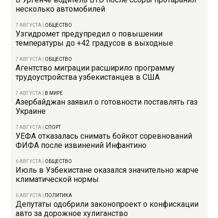
несколько автомобилей
7 АВГУСТА
|
ОБЩЕСТВО
Узгидромет предупредил о повышении
температуры до +42 градусов в выходные
7 АВГУСТА
|
ОБЩЕСТВО
Агентство миграции расширило программу
трудоустройства узбекистанцев в США
7 АВГУСТА
|
В МИРЕ
Азербайджан заявил о готовности поставлять газ
Украине
7 АВГУСТА
|
СПОРТ
УЕФА отказалась снимать бойкот соревнований
ФИФА после извинений Инфантино
6 АВГУСТА
|
ОБЩЕСТВО
Июль в Узбекистане оказался значительно жарче
климатической нормы
6 АВГУСТА
|
ПОЛИТИКА
Депутаты одобрили законопроект о конфискации
авто за дорожное хулиганство