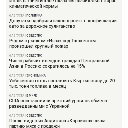
Июль в Узбекистане оказался значительно жарче
климатической нормы
6 АВГУСТА
|
ПОЛИТИКА
Депутаты одобрили законопроект о конфискации
авто за дорожное хулиганство
6 АВГУСТА
|
ОБЩЕСТВО
Рядом с рынком «Изза» под Ташкентом
произошел крупный пожар
6 АВГУСТА
|
ОБЩЕСТВО
Число рабочих въездов граждан Центральной
Азии в Россию сократилось на 15%
6 АВГУСТА
|
ЭКОНОМИКА
Узбекистан готов поставлять Кыргызстану до 20
тыс. тонн топлива в месяц
6 АВГУСТА
|
В МИРЕ
США восстановили прежний уровень обмена
разведданными с Украиной
6 АВГУСТА
|
ОБЩЕСТВО
После видео из Андижана «Корзинка» сняла
партию мяса с продажи