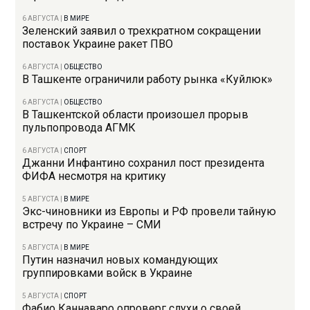
6 АВГУСТА
|
В МИРЕ
Зеленский заявил о трехкратном сокращении
поставок Украине ракет ПВО
6 АВГУСТА
|
ОБЩЕСТВО
В Ташкенте ограничили работу рынка «Куйлюк»
6 АВГУСТА
|
ОБЩЕСТВО
В Ташкентской области произошел прорыв
пульпопровода АГМК
6 АВГУСТА
|
СПОРТ
Джанни Инфантино сохранил пост президента
ФИФА несмотря на критику
5 АВГУСТА
|
В МИРЕ
Экс-чиновники из Европы и РФ провели тайную
встречу по Украине – СМИ
5 АВГУСТА
|
В МИРЕ
Путин назначил новых командующих
группировками войск в Украине
5 АВГУСТА
|
СПОРТ
Фабио Каннаваро опроверг слухи о своей