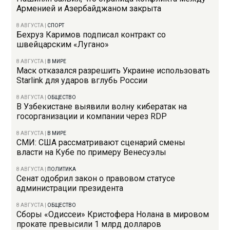
Арменией и Азербайджаном закрыта
8 АВГУСТА
|
СПОРТ
Бехруз Каримов подписал контракт со
швейцарским «Лугано»
8 АВГУСТА
|
В МИРЕ
Маск отказался разрешить Украине использовать
Starlink для ударов вглубь России
8 АВГУСТА
|
ОБЩЕСТВО
В Узбекистане выявили волну кибератак на
госорганизации и компании через RDP
8 АВГУСТА
|
В МИРЕ
СМИ: США рассматривают сценарий смены
власти на Кубе по примеру Венесуэлы
8 АВГУСТА
|
ПОЛИТИКА
Сенат одобрил закон о правовом статусе
администрации президента
8 АВГУСТА
|
ОБЩЕСТВО
Сборы «Одиссеи» Кристофера Нолана в мировом
прокате превысили 1 млрд долларов