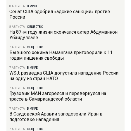
8 АВГУСТА
|
В МИРЕ
Сенат США одобрил «адские санкции» против
России
8 АВГУСТА
|
ОБЩЕСТВО
На 87-м году жизни скончался актер Абдуманнон
Убайдуллаев
7 АВГУСТА
|
ОБЩЕСТВО
Бывшего хокима Намангана приговорили к 11
годам лишения свободы
7 АВГУСТА
|
В МИРЕ
WSJ: разведка США допустила нападение России
на одну из стран НАТО
7 АВГУСТА
|
ОБЩЕСТВО
Грузовик MAN загорелся и перевернулся на
трассе в Самаркандской области
7 АВГУСТА
|
В МИРЕ
В Саудовской Аравии заподозрили Иран в
подготовке нападения
7 АВГУСТА
|
ОБЩЕСТВО