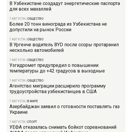
В Узбекистане создадут энергетические паспорта
для всех махаллей
7 АВГУСТА
|
ОБЩЕСТВО
Более 20 тонн винограда из Узбекистана не
допустили на рынок России
7 АВГУСТА
|
ОБЩЕСТВО
В Ургенче водитель BYD после ссоры протаранил
несколько автомобилей
7 АВГУСТА
|
ОБЩЕСТВО
Узгидромет предупредил о повышении
температуры до +42 градусов в выходные
7 АВГУСТА
|
ОБЩЕСТВО
Агентство миграции расширило программу
трудоустройства узбекистанцев в США
7 АВГУСТА
|
В МИРЕ
Азербайджан заявил о готовности поставлять газ
Украине
7 АВГУСТА
|
СПОРТ
УЕФА отказалась снимать бойкот соревнований