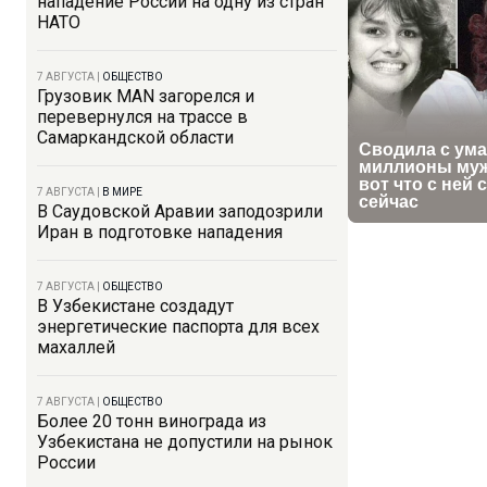
нападение России на одну из стран
НАТО
7 АВГУСТА
|
ОБЩЕСТВО
Грузовик MAN загорелся и
перевернулся на трассе в
Самаркандской области
7 АВГУСТА
|
В МИРЕ
В Саудовской Аравии заподозрили
Иран в подготовке нападения
7 АВГУСТА
|
ОБЩЕСТВО
В Узбекистане создадут
энергетические паспорта для всех
махаллей
7 АВГУСТА
|
ОБЩЕСТВО
Более 20 тонн винограда из
Узбекистана не допустили на рынок
России