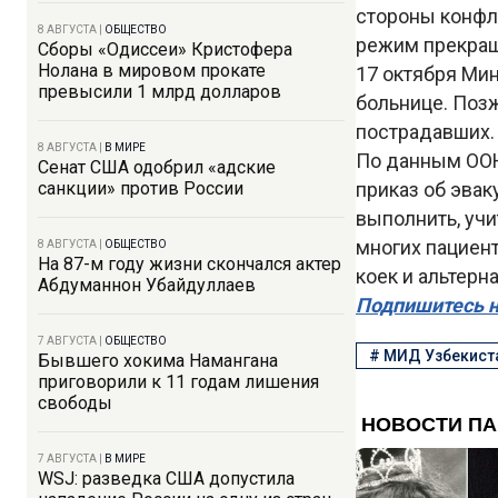
стороны конфл
8 АВГУСТА
|
ОБЩЕСТВО
режим прекраще
Сборы «Одиссеи» Кристофера
Нолана в мировом прокате
17 октября Мин
превысили 1 млрд долларов
больнице. Позж
пострадавших.
8 АВГУСТА
|
В МИРЕ
По данным ООН,
Сенат США одобрил «адские
санкции» против России
приказ об эва
выполнить, уч
многих пациент
8 АВГУСТА
|
ОБЩЕСТВО
На 87-м году жизни скончался актер
коек и альтер
Абдуманнон Убайдуллаев
Подпишитесь н
7 АВГУСТА
|
ОБЩЕСТВО
#
МИД Узбекист
Бывшего хокима Намангана
приговорили к 11 годам лишения
свободы
7 АВГУСТА
|
В МИРЕ
WSJ: разведка США допустила