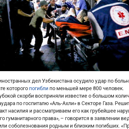
иностранных дел Узбекистана осудило удар по больн
ате которого
погибли
по меньшей мере 800 человек.
лубокой скорби восприняли известие о большом коли
аудара по госпиталю «Аль-Ахли» в Секторе Газа. Реш
акт насилия и рассматриваем его как грубейшее нар
 гуманитарного права», – говорится в заявлении ве
ли соболезнования родным и близким погибших. «