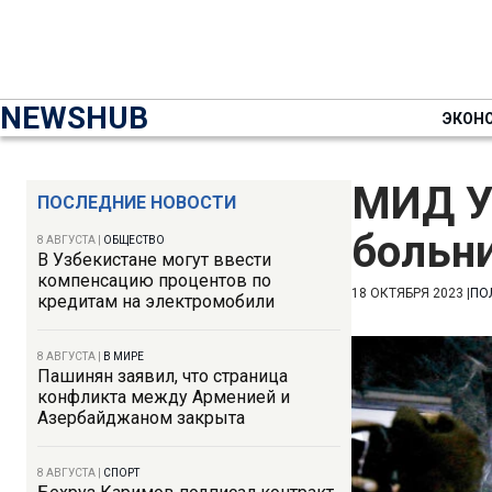
NEWSHUB
ЭКОН
МИД Уз
ПОСЛЕДНИЕ НОВОСТИ
больни
8 АВГУСТА
|
ОБЩЕСТВО
В Узбекистане могут ввести
компенсацию процентов по
18 ОКТЯБРЯ 2023
|
ПО
кредитам на электромобили
8 АВГУСТА
|
В МИРЕ
Пашинян заявил, что страница
конфликта между Арменией и
Азербайджаном закрыта
8 АВГУСТА
|
СПОРТ