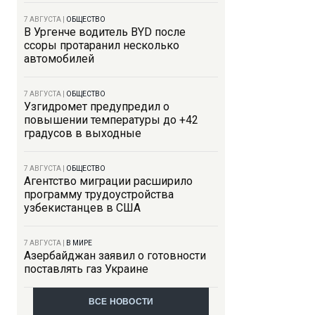
7 АВГУСТА
|
ОБЩЕСТВО
В Ургенче водитель BYD после
ссоры протаранил несколько
автомобилей
7 АВГУСТА
|
ОБЩЕСТВО
Узгидромет предупредил о
повышении температуры до +42
градусов в выходные
7 АВГУСТА
|
ОБЩЕСТВО
Агентство миграции расширило
программу трудоустройства
узбекистанцев в США
7 АВГУСТА
|
В МИРЕ
Азербайджан заявил о готовности
поставлять газ Украине
ВСЕ НОВОСТИ