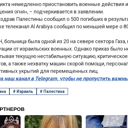
икта немедленно приостановить военные действия и
ния огня», – подчеркивается в заявлении.
здрав Палестины сообщил о 500 погибших в результа
е телеканал Al Arabiya сообщил по меньшей мере о 8
 больница была одной из 20 на севере сектора Газа,
куации от израильских военных. Однако приказ было
итывая текущую нестабильную ситуацию, критическое
ов, а также нехватку машин скорой помощи, персона
нативных укрытий для перемещенных лиц.
а наш канал в Telegram, чтобы не пропустить важн
ана
#
Израиль
#
Палестина