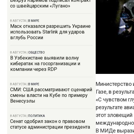
Бехруз Каримов подписал контракт
со швейцарским «Лугано»
8 АВГУСТА
|
В МИРЕ
Маск отказался разрешить Украине
использовать Starlink для ударов
вглубь России
8 АВГУСТА
|
ОБЩЕСТВО
В Узбекистане выявили волну
кибератак на госорганизации и
компании через RDP
Министерство 
8 АВГУСТА
|
В МИРЕ
СМИ: США рассматривают сценарий
Газе, в результ
смены власти на Кубе по примеру
«С чувством г
Венесуэлы
результате ави
этот зловещий 
8 АВГУСТА
|
ПОЛИТИКА
Сенат одобрил закон о правовом
международного
статусе администрации президента
В МИДе вырази