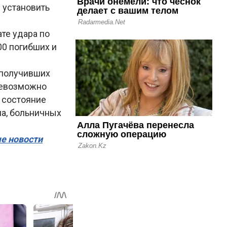
 установить
те удара по
00 погибших и
 получивших
 невозможно
 состояние
ла, больничных
ые новости