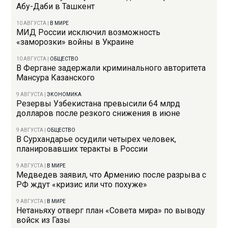
Абу-Даби в Ташкент
10 АВГУСТА
|
В МИРЕ
МИД России исключил возможность
«заморозки» войны в Украине
10 АВГУСТА
|
ОБЩЕСТВО
В Фергане задержали криминального авторитета
Мансура Казанского
9 АВГУСТА
|
ЭКОНОМИКА
Резервы Узбекистана превысили 64 млрд
долларов после резкого снижения в июне
9 АВГУСТА
|
ОБЩЕСТВО
В Сурхандарье осудили четырех человек,
планировавших теракты в России
9 АВГУСТА
|
В МИРЕ
Медведев заявил, что Армению после разрыва с
РФ ждут «кризис или что похуже»
9 АВГУСТА
|
В МИРЕ
Нетаньяху отверг план «Совета мира» по выводу
войск из Газы