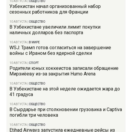
10 АВГУСТА
|
ОБЩЕСТВО
Узбекистан начал организованный набор
сезонных работников для Франции
10 АВГУСТА
|
ОБЩЕСТВО
В Узбекистане увеличили лимит покупки
наличных долларов без паспорта
10 АВГУСТА
|
В МИРЕ
WSJ: Трамп готов согласиться на завершение
войны с Ираном без ядерной сделки
10 АВГУСТА
|
СПОРТ
Родители юных хоккеистов записали обращение
Мирзиёеву из-за закрытия Humo Arena
10 АВГУСТА
|
ОБЩЕСТВО
В Узбекистане на этой неделе ожидается жара до
41 градуса
10 АВГУСТА
|
ОБЩЕСТВО
В Сырдарье при столкновении грузовика и Captiva
погибли три человека
10 АВГУСТА
|
ОБЩЕСТВО
Etihad Airways запустила ежедневные рейсы из