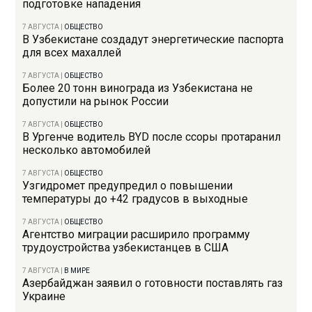
подготовке нападения
7 АВГУСТА
|
ОБЩЕСТВО
В Узбекистане создадут энергетические паспорта
для всех махаллей
7 АВГУСТА
|
ОБЩЕСТВО
Более 20 тонн винограда из Узбекистана не
допустили на рынок России
7 АВГУСТА
|
ОБЩЕСТВО
В Ургенче водитель BYD после ссоры протаранил
несколько автомобилей
7 АВГУСТА
|
ОБЩЕСТВО
Узгидромет предупредил о повышении
температуры до +42 градусов в выходные
7 АВГУСТА
|
ОБЩЕСТВО
Агентство миграции расширило программу
трудоустройства узбекистанцев в США
7 АВГУСТА
|
В МИРЕ
Азербайджан заявил о готовности поставлять газ
Украине