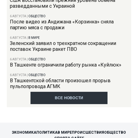
США восстановили прежний уровень обмена
разведданными с Украиной
6 АВГУСТА
|
ОБЩЕСТВО
После видео из Андижана «Корзинка» сняла
партию мяса с продажи
6 АВГУСТА
|
В МИРЕ
Зеленский заявил о трехкратном сокращении
поставок Украине ракет ПВО
6 АВГУСТА
|
ОБЩЕСТВО
В Ташкенте ограничили работу рынка «Куйлюк»
6 АВГУСТА
|
ОБЩЕСТВО
В Ташкентской области произошел прорыв
пульпопровода АГМК
ВСЕ НОВОСТИ
ЭКОНОМИКА
ПОЛИТИКА
В МИРЕ
ПРОИСШЕСТВИЯ
ОБЩЕСТВО