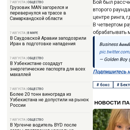
Бой был рассчи
7 АВГУСТА
|
ОБЩЕСТВО
Грузовик MAN загорелся и
второго раунда
перевернулся на трассе в
центре ринга, 
Самаркандской области
В четвертом ра
обрабатывать 
7 АВГУСТА
|
В МИРЕ
В Саудовской Аравии заподозрили
Иран в подготовке нападения
Business 𝒉𝒂𝒏
pic.twitter.c
7 АВГУСТА
|
ОБЩЕСТВО
— Golden Boy
В Узбекистане создадут
энергетические паспорта для всех
Подпишитесь н
махаллей
#
бокс
#
Бект
7 АВГУСТА
|
ОБЩЕСТВО
Более 20 тонн винограда из
Узбекистана не допустили на рынок
России
7 АВГУСТА
|
ОБЩЕСТВО
В Ургенче водитель BYD после