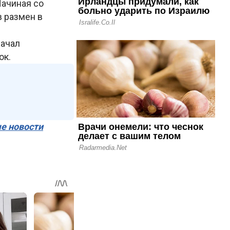
Начиная со
в размен в
начал
ок.
ые новости