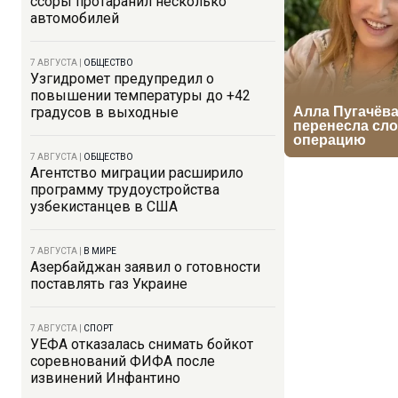
ссоры протаранил несколько
автомобилей
7 АВГУСТА
|
ОБЩЕСТВО
Узгидромет предупредил о
повышении температуры до +42
градусов в выходные
7 АВГУСТА
|
ОБЩЕСТВО
Агентство миграции расширило
программу трудоустройства
узбекистанцев в США
7 АВГУСТА
|
В МИРЕ
Азербайджан заявил о готовности
поставлять газ Украине
7 АВГУСТА
|
СПОРТ
УЕФА отказалась снимать бойкот
соревнований ФИФА после
извинений Инфантино