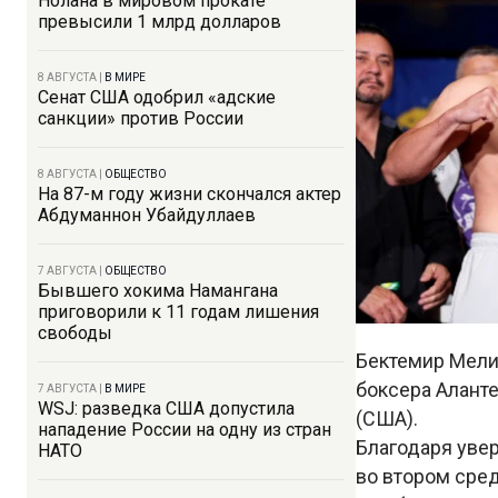
Нолана в мировом прокате
превысили 1 млрд долларов
8 АВГУСТА
|
В МИРЕ
Сенат США одобрил «адские
санкции» против России
8 АВГУСТА
|
ОБЩЕСТВО
На 87-м году жизни скончался актер
Абдуманнон Убайдуллаев
7 АВГУСТА
|
ОБЩЕСТВО
Бывшего хокима Намангана
приговорили к 11 годам лишения
свободы
Бектемир Мелик
боксера Аланте
7 АВГУСТА
|
В МИРЕ
WSJ: разведка США допустила
(США).
нападение России на одну из стран
Благодаря увер
НАТО
во втором сре