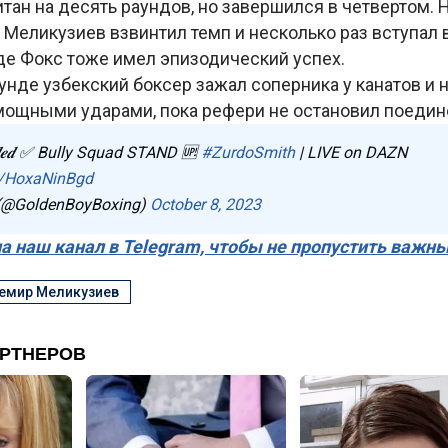
тан на десять раундов, но завершился в четвертом. 
 Меликузиев взвинтил темп и несколько раз вступал 
где Фокс тоже имел эпизодический успех.
унде узбекский боксер зажал соперника у канатов и 
мощными ударами, пока рефери не остановил поедин
𝒅𝒍𝒆𝒅 ✅ Bully Squad STAND 🆙
#ZurdoSmith
| LIVE on DAZN
om/HoxaNinBgd
 (@GoldenBoyBoxing)
October 8, 2023
а наш канал в Telegram, чтобы не пропустить важн
емир Меликузиев