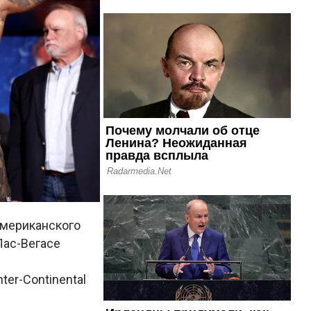
американского
 Лас-Вегасе
er-Continental