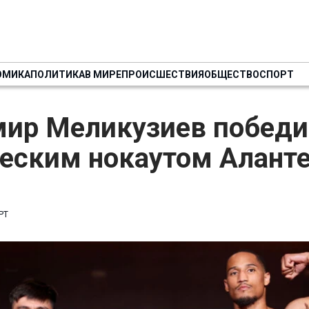
ОМИКА
ПОЛИТИКА
В МИРЕ
ПРОИСШЕСТВИЯ
ОБЩЕСТВО
СПОРТ
мир Меликузиев победи
ческим нокаутом Алант
РТ