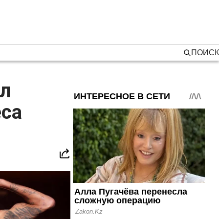
ПОИСК
л
еса