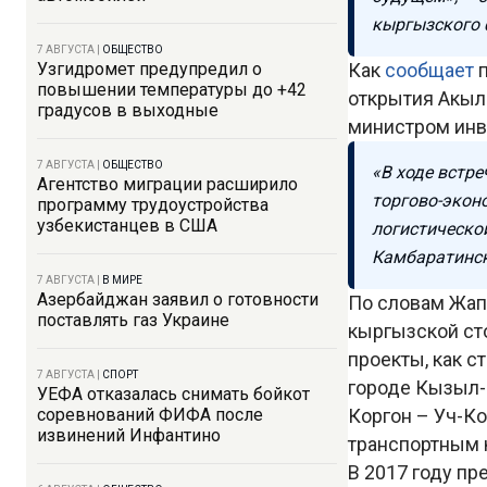
кыргызского 
7 АВГУСТА
|
ОБЩЕСТВО
Узгидромет предупредил о
Как
сообщает
повышении температуры до +42
открытия Акыл
градусов в выходные
министром инв
7 АВГУСТА
|
ОБЩЕСТВО
«В ходе встр
Агентство миграции расширило
торгово-экон
программу трудоустройства
узбекистанцев в США
логистическо
Камбаратинск
7 АВГУСТА
|
В МИРЕ
Азербайджан заявил о готовности
По словам Жап
поставлять газ Украине
кыргызской ст
проекты, как с
7 АВГУСТА
|
СПОРТ
городе Кызыл-
УЕФА отказалась снимать бойкот
соревнований ФИФА после
Коргон – Уч-К
извинений Инфантино
транспортным 
В 2017 году пр