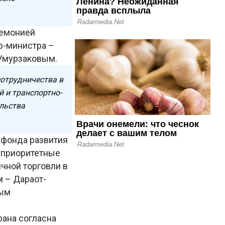
ремонией
р-министра –
 Умурзаковым.
сотрудничества в
й и транспортно-
льства
 фонда развития
 приоритетные
ичной торговли в
 – Дараот-
ным
рана согласна