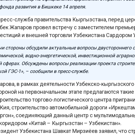
фонда развития в Бишкеке 14 апреля.
пресс-служба правительства Кыргызстана, перед це
бек Жапаров провел встречу с заместителем премье
естиций и внешней торговли Узбекистана Сардором
ечи стороны обсудили актуальные вопросы двустороннего 
омической, водно-энергетической, инвестиционной аграрно
й сферах. Обсуждены вопросы реализации проекта строите
ой ГЭС-1», – сообщили в пресс-службе.
арова, в рамках деятельности Узбекско-кыргызского
ороной на первоначальном этапе предлагаются такие
троительство торгово-логистического центра пригран
Кия, строительство автомобильной дороги «Иркештам
оргон», соединяющий данный центр с мультимодаль
коридором «Китай – Кыргызстан – Узбекистан».
езидент Узбекистана Шавкат Мирзиёев заявил, что ст