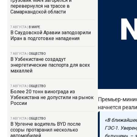
Грузовик MAN загорелся и
перевернулся на трассе в
Самаркандской области
7 АВГУСТА
|
В МИРЕ
В Саудовской Аравии заподозрили
Иран в подготовке нападения
7 АВГУСТА
|
ОБЩЕСТВО
В Узбекистане создадут
энергетические паспорта для всех
махаллей
7 АВГУСТА
|
ОБЩЕСТВО
Более 20 тонн винограда из
Узбекистана не допустили на рынок
Премьер-минис
России
начнется реали
7 АВГУСТА
|
ОБЩЕСТВО
«В ближайшее
В Ургенче водитель BYD после
ГЭС-1. Увере
ссоры протаранил несколько
автомобилей
будущем», – 