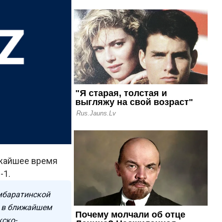
ижайшее время
-1.
амбаратинской
ы в ближайшем
кско-