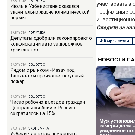
6 АВГУСТА
|
ОБЩЕСТВО
участвовать в 
Июль в Узбекистане оказался
профильные ор
значительно жарче климатической
нормы
инвестиционно
Следите за на
6 АВГУСТА
|
ПОЛИТИКА
Депутаты одобрили законопроект о
#
Кыргызстан
конфискации авто за дорожное
хулиганство
6 АВГУСТА
|
ОБЩЕСТВО
Рядом с рынком «Изза» под
Ташкентом произошел крупный
пожар
6 АВГУСТА
|
ОБЩЕСТВО
Число рабочих въездов граждан
Центральной Азии в Россию
сократилось на 15%
6 АВГУСТА
|
ЭКОНОМИКА
Узбекистан готов поставлять