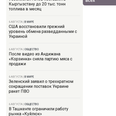
Кыргызстану до 20 тыс. тонн
топлива в месяц
6 АВГУСТА
|
В МИРЕ
США восстановили прежний
уровень обмена разведданными с
Украиной
6 АВГУСТА
|
ОБЩЕСТВО
После видео из Андижана
«Корзинка» сняла партию мяса с
продажи
6 АВГУСТА
|
В МИРЕ
Зеленский заявил о трехкратном
сокращении поставок Украине
ракет ПВО
6 АВГУСТА
|
ОБЩЕСТВО
В Ташкенте ограничили работу
рынка «Куйлюк»