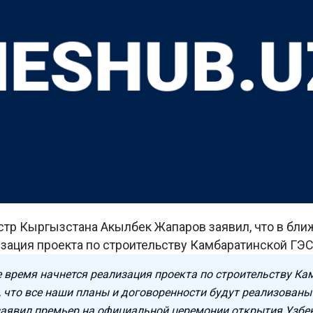
тр Кыргызстана Акылбек Жапаров заявил, что в бл
зация проекта по строительству Камбаратинской ГЭС
 время начнется реализация проекта по строительству К
н, что все наши планы и договоренности будут реализован
заявил премьер на официальной церемонии открытия Узбе