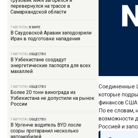
Грузовик MAN загорелся и
перевернулся на трассе в
Самаркандской области
7 АВГУСТА
|
В МИРЕ
В Саудовской Аравии заподозрили
Иран в подготовке нападения
7 АВГУСТА
|
ОБЩЕСТВО
В Узбекистане создадут
энергетические паспорта для всех
махаллей
Соединенные Ш
7 АВГУСТА
|
ОБЩЕСТВО
Более 20 тонн винограда из
которые подры
Узбекистана не допустили на рынок
финансов США
России
По ее словам, 
возможности д
7 АВГУСТА
|
ОБЩЕСТВО
В Ургенче водитель BYD после
Россией и запо
ссоры протаранил несколько
автомобилей