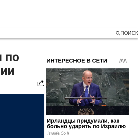
ПОИСК
 по
сии