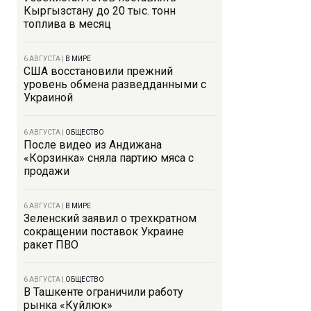
Кыргызстану до 20 тыс. тонн
топлива в месяц
6 АВГУСТА
|
В МИРЕ
США восстановили прежний
уровень обмена разведданными с
Украиной
6 АВГУСТА
|
ОБЩЕСТВО
После видео из Андижана
«Корзинка» сняла партию мяса с
продажи
6 АВГУСТА
|
В МИРЕ
Зеленский заявил о трехкратном
сокращении поставок Украине
ракет ПВО
6 АВГУСТА
|
ОБЩЕСТВО
В Ташкенте ограничили работу
рынка «Куйлюк»