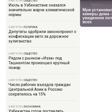
6 АВГУСТА
|
ОБЩЕСТВО
Июль в Узбекистане оказался
значительно жарче климатической
нормы
6 АВГУСТА
|
ПОЛИТИКА
Депутаты одобрили законопроект о
конфискации авто за дорожное
хулиганство
6 АВГУСТА
|
ОБЩЕСТВО
Рядом с рынком «Изза» под
Ташкентом произошел крупный
пожар
6 АВГУСТА
|
ОБЩЕСТВО
Число рабочих въездов граждан
Центральной Азии в Россию
сократилось на 15%
6 АВГУСТА
|
ЭКОНОМИКА
Узбекистан готов поставлять