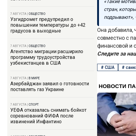
«Такие мотив
стран, которы
7 АВГУСТА
|
ОБЩЕСТВО
подрывают», 
Узгидромет предупредил о
повышении температуры до +42
Она добавила,
градусов в выходные
совместно с па
финансовой и с
7 АВГУСТА
|
ОБЩЕСТВО
Агентство миграции расширило
Следите за на
программу трудоустройства
узбекистанцев в США
#
США
#
санк
7 АВГУСТА
|
В МИРЕ
Азербайджан заявил о готовности
поставлять газ Украине
7 АВГУСТА
|
СПОРТ
УЕФА отказалась снимать бойкот
соревнований ФИФА после
извинений Инфантино