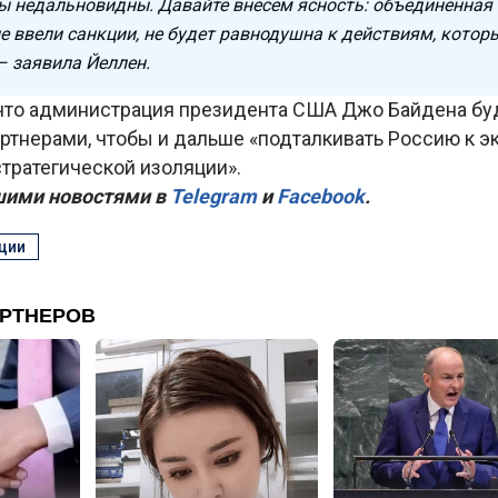
ы недальновидны. Давайте внесем ясность: объединенная 
е ввели санкции, не будет равнодушна к действиям, котор
– заявила Йеллен.
 что администрация президента США Джо Байдена буд
ртнерами, чтобы и дальше «подталкивать Россию к э
тратегической изоляции».
шими новостями в
Telegram
и
Facebook
.
ции