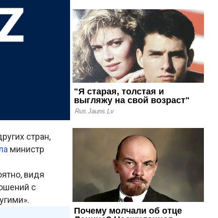
ругих стран,
ла
министр
ятно, видя
ошений с
угими».