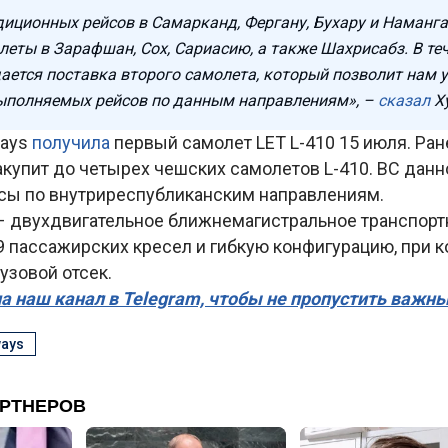
иционных рейсов в Самарканд, Фергану, Бухару и Наманга
леты в Зарафшан, Сох, Сариасию, а также Шахрисабз. В те
ается поставка второго самолета, который позволит нам 
ыполняемых рейсов по данным направлениям», –
сказал
Х
ways
получила
первый самолет LET L-410 15 июля. Ра
закупит до четырех чешских самолетов L-410. ВС данн
сы по внутриреспубликанским направлениям.
 – двухдвигательное ближнемагистральное транспор
9 пассажирских кресел и гибкую конфигурацию, при 
узовой отсек.
а наш канал в Telegram, чтобы не пропустить важн
ways