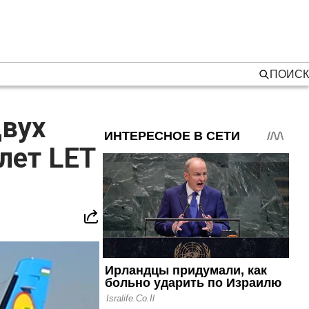
ПОИСК
двух
лет LET