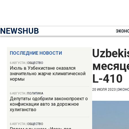
NEWSHUB
ЭКОН
Uzbeki
ПОСЛЕДНИЕ НОВОСТИ
месяце
6 АВГУСТА
|
ОБЩЕСТВО
Июль в Узбекистане оказался
значительно жарче климатической
L-410
нормы
20 ИЮЛЯ 2023
|
ЭКОН
6 АВГУСТА
|
ПОЛИТИКА
Депутаты одобрили законопроект о
конфискации авто за дорожное
хулиганство
6 АВГУСТА
|
ОБЩЕСТВО