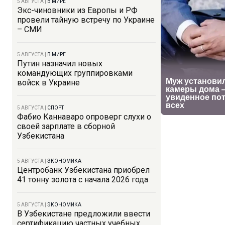
5 АВГУСТА
|
В МИРЕ
Экс-чиновники из Европы и РФ
провели тайную встречу по Украине
– СМИ
5 АВГУСТА
|
В МИРЕ
Путин назначил новых
командующих группировками
войск в Украине
5 АВГУСТА
|
СПОРТ
Фабио Каннаваро опроверг слухи о
своей зарплате в сборной
Узбекистана
5 АВГУСТА
|
ЭКОНОМИКА
Центробанк Узбекистана приобрел
41 тонну золота с начала 2026 года
5 АВГУСТА
|
ЭКОНОМИКА
В Узбекистане предложили ввести
сертификацию частных учебных