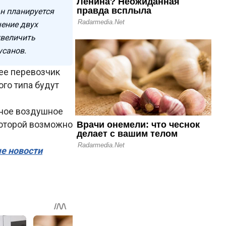
н планируется
чение двух
увеличить
усанов.
нее перевозчик
ого типа будут
тное воздушное
которой возможно
ые новости