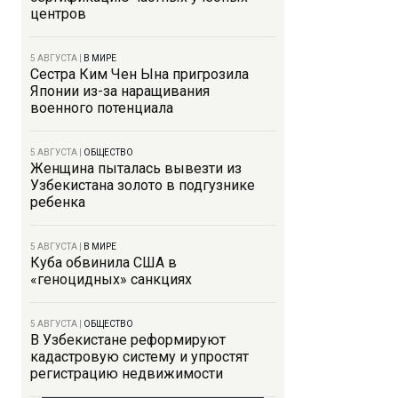
центров
5 АВГУСТА
|
В МИРЕ
Сестра Ким Чен Ына пригрозила
Японии из-за наращивания
военного потенциала
5 АВГУСТА
|
ОБЩЕСТВО
Женщина пыталась вывезти из
Узбекистана золото в подгузнике
ребенка
5 АВГУСТА
|
В МИРЕ
Куба обвинила США в
«геноцидных» санкциях
5 АВГУСТА
|
ОБЩЕСТВО
В Узбекистане реформируют
кадастровую систему и упростят
регистрацию недвижимости