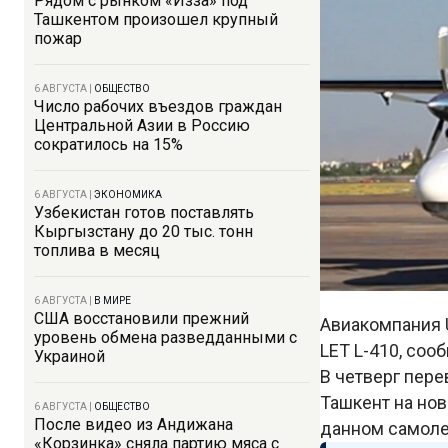
Рядом с рынком «Изза» под
Ташкентом произошел крупный
пожар
6 АВГУСТА
|
ОБЩЕСТВО
Число рабочих въездов граждан
Центральной Азии в Россию
сократилось на 15%
6 АВГУСТА
|
ЭКОНОМИКА
Узбекистан готов поставлять
Кыргызстану до 20 тыс. тонн
топлива в месяц
6 АВГУСТА
|
В МИРЕ
США восстановили прежний
Авиакомпания U
уровень обмена разведданными с
LET L-410, со
Украиной
В четверг пер
Ташкент на нов
6 АВГУСТА
|
ОБЩЕСТВО
После видео из Андижана
данном самоле
«Корзинка» сняла партию мяса с