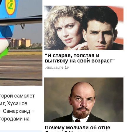
второй самолет
ид Хусанов.
– Самарканд –
городами на