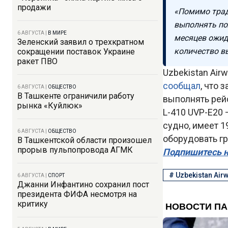
продажи
«Помимо трад
выполнять по
6 АВГУСТА
|
В МИРЕ
месяцев ожид
Зеленский заявил о трехкратном
количество в
сокращении поставок Украине
ракет ПВО
Uzbekistan Air
сообщал
, что 
6 АВГУСТА
|
ОБЩЕСТВО
В Ташкенте ограничили работу
выполнять рей
рынка «Куйлюк»
L-410 UVP-E20
судно, имеет 1
6 АВГУСТА
|
ОБЩЕСТВО
оборудовать гр
В Ташкентской области произошел
прорыв пульпопровода АГМК
Подпишитесь н
#
Uzbekistan Air
6 АВГУСТА
|
СПОРТ
Джанни Инфантино сохранил пост
президента ФИФА несмотря на
критику