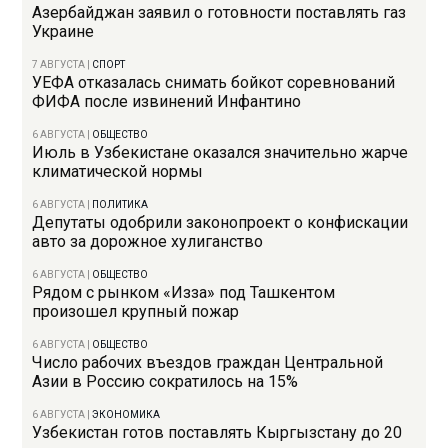
Азербайджан заявил о готовности поставлять газ
Украине
7 АВГУСТА
|
СПОРТ
УЕФА отказалась снимать бойкот соревнований
ФИФА после извинений Инфантино
6 АВГУСТА
|
ОБЩЕСТВО
Июль в Узбекистане оказался значительно жарче
климатической нормы
6 АВГУСТА
|
ПОЛИТИКА
Депутаты одобрили законопроект о конфискации
авто за дорожное хулиганство
6 АВГУСТА
|
ОБЩЕСТВО
Рядом с рынком «Изза» под Ташкентом
произошел крупный пожар
6 АВГУСТА
|
ОБЩЕСТВО
Число рабочих въездов граждан Центральной
Азии в Россию сократилось на 15%
6 АВГУСТА
|
ЭКОНОМИКА
Узбекистан готов поставлять Кыргызстану до 20