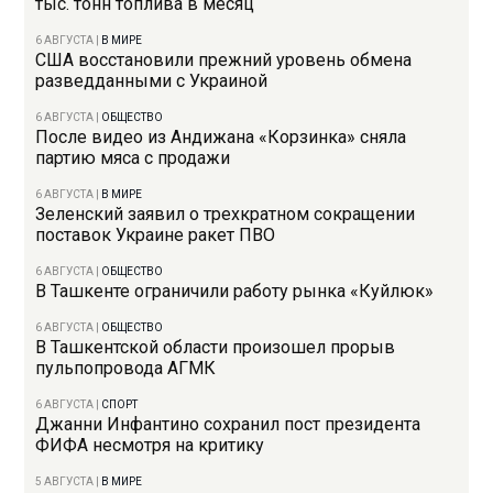
тыс. тонн топлива в месяц
6 АВГУСТА
|
В МИРЕ
США восстановили прежний уровень обмена
разведданными с Украиной
6 АВГУСТА
|
ОБЩЕСТВО
После видео из Андижана «Корзинка» сняла
партию мяса с продажи
6 АВГУСТА
|
В МИРЕ
Зеленский заявил о трехкратном сокращении
поставок Украине ракет ПВО
6 АВГУСТА
|
ОБЩЕСТВО
В Ташкенте ограничили работу рынка «Куйлюк»
6 АВГУСТА
|
ОБЩЕСТВО
В Ташкентской области произошел прорыв
пульпопровода АГМК
6 АВГУСТА
|
СПОРТ
Джанни Инфантино сохранил пост президента
ФИФА несмотря на критику
5 АВГУСТА
|
В МИРЕ