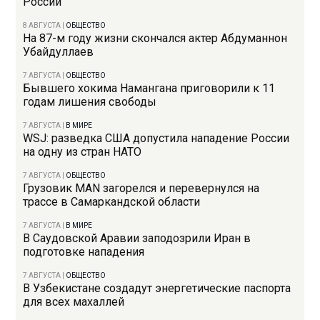
России
8 АВГУСТА
|
ОБЩЕСТВО
На 87-м году жизни скончался актер Абдуманнон
Убайдуллаев
7 АВГУСТА
|
ОБЩЕСТВО
Бывшего хокима Намангана приговорили к 11
годам лишения свободы
7 АВГУСТА
|
В МИРЕ
WSJ: разведка США допустила нападение России
на одну из стран НАТО
7 АВГУСТА
|
ОБЩЕСТВО
Грузовик MAN загорелся и перевернулся на
трассе в Самаркандской области
7 АВГУСТА
|
В МИРЕ
В Саудовской Аравии заподозрили Иран в
подготовке нападения
7 АВГУСТА
|
ОБЩЕСТВО
В Узбекистане создадут энергетические паспорта
для всех махаллей