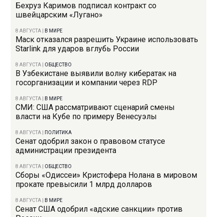
Бехруз Каримов подписал контракт со
швейцарским «Лугано»
8 АВГУСТА
|
В МИРЕ
Маск отказался разрешить Украине использовать
Starlink для ударов вглубь России
8 АВГУСТА
|
ОБЩЕСТВО
В Узбекистане выявили волну кибератак на
госорганизации и компании через RDP
8 АВГУСТА
|
В МИРЕ
СМИ: США рассматривают сценарий смены
власти на Кубе по примеру Венесуэлы
8 АВГУСТА
|
ПОЛИТИКА
Сенат одобрил закон о правовом статусе
администрации президента
8 АВГУСТА
|
ОБЩЕСТВО
Сборы «Одиссеи» Кристофера Нолана в мировом
прокате превысили 1 млрд долларов
8 АВГУСТА
|
В МИРЕ
Сенат США одобрил «адские санкции» против